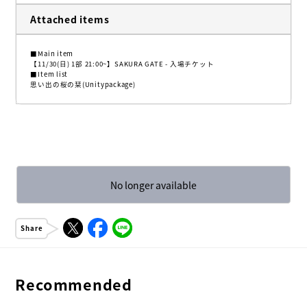
Attached items
■Main item
【11/30(日) 1部 21:00~】SAKURA GATE - 入場チケット
■Item list
思い出の桜の栞(Unitypackage)
No longer available
Share
Recommended