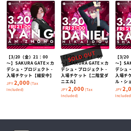
SOLD OUT
【3/20（金）21：00
【3/20（金）21：00
【3/2
カ
～】SAKURA GATE×カ
～】SAKURA GATE×カ
～】SA
デシュ・プロジェクト -
デシュ・プロジェクト -
デシュ・
入場チケット【楊安中】
入場チケット【二階堂ダ
入場チ
ニエル】
ル・シ
2,000
JPY
(Tax
2,000
2,
Included)
JPY
(Tax
JPY
Included)
Included