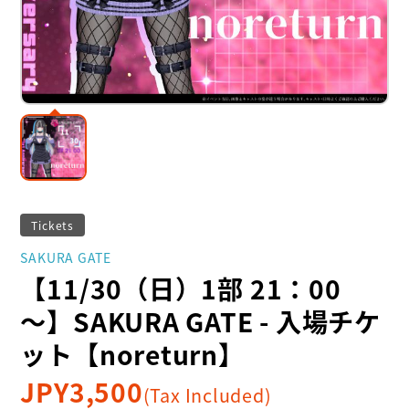
Tickets
SAKURA GATE
【11/30（日）1部 21：00
～】SAKURA GATE - 入場チケ
ット【noreturn】
JPY
3,500
(Tax Included)