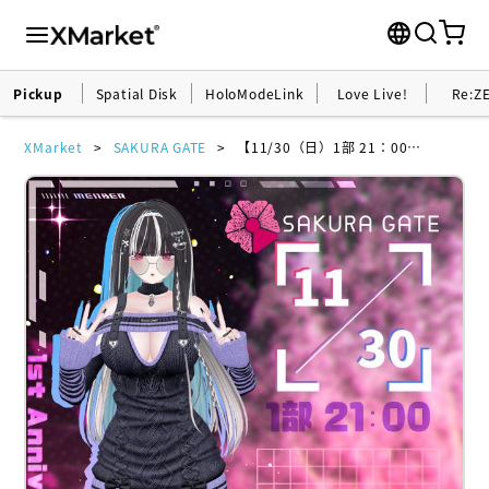
Pickup
Spatial Disk
HoloModeLink
Love Live!
Re:Z
XMarket
SAKURA GATE
【11/30（日）1部 21：00～】SAKURA GATE - 入場チケット【noreturn】