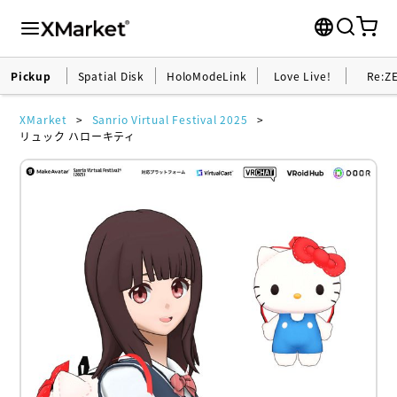
Pickup
Spatial Disk
HoloModeLink
Love Live!
Re:Z
XMarket
Sanrio Virtual Festival 2025
リュック ハローキティ