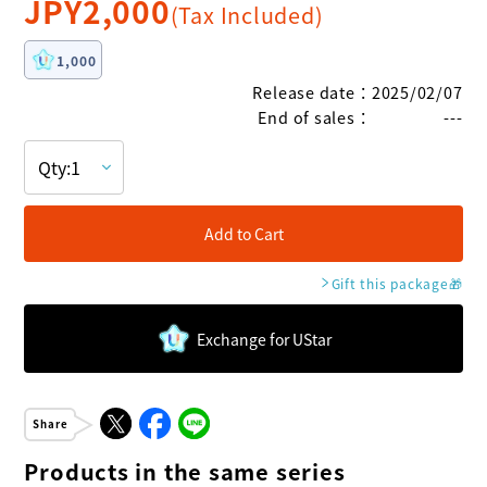
JPY
2,000
(Tax Included)
1,000
Release date
：
2025/02/07
End of sales
：
---
Add to Cart
Gift this package
🎁
Exchange for UStar
Share
Products in the same series