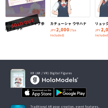
SOLD OUT
朝陽にいなミニライブ参
カチューシャ ウサハナ
リュッ
加チケット
2,000
2,
JPY
(Tax
JPY
Included)
Included
XR (AR / VR) Digital Figures
Traditional AR pose creation, event features,