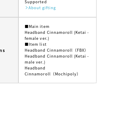
Supported
About gifting
■Main item
Headband Cinnamoroll (Ketai -
female ver.)
■Item list
ms
Headband Cinnamoroll（FBX）
Headband Cinnamoroll (Ketai -
male ver.)
Headband
Cinnamoroll（Mochipoly）