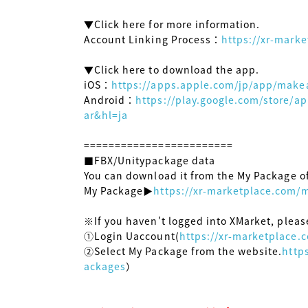
▼Click here for more information.

Account Linking Process：
https://xr-mark
▼Click here to download the app.

iOS：
https://apps.apple.com/jp/app/make
Android：
https://play.google.com/store/a
ar&hl=ja
========================

■FBX/Unitypackage data

You can download it from the My Package of
My Package▶
https://xr-marketplace.com
※If you haven't logged into XMarket, plea
①Login Uaccount(
https://xr-marketplace.
②Select My Package from the website.
http
ackages
）
