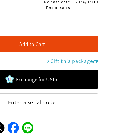
Release date
：
2024/02/19
End of sales
：
---
Add to Cart
Gift this package
🎁
Exchange for UStar
Enter a serial code