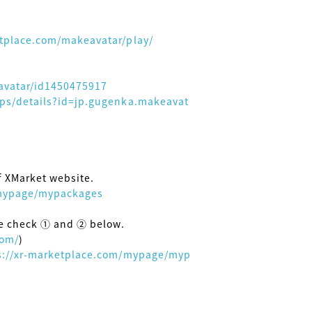
etplace.com/makeavatar/play/
avatar/id1450475917
pps/details?id=jp.gugenka.makeavat
 XMarket website.

/mypage/mypackages
se check ① and ② below.

com/
)

s://xr-marketplace.com/mypage/myp