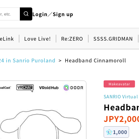
Login／Sign up
eLink
Love Live!
Re:ZERO
SSSS.GRIDMAN
24 in Sanrio Puroland
Headband Cinnamoroll
Makeavatar
SANRIO Virtual
Headban
JPY
2,00
1,000