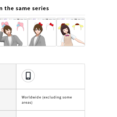
n the same series
t
Worldwide (excluding some
areas)