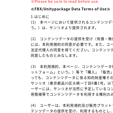
※Please be sure to read before use.
≪FBX/Unitypackage Data Terms of Use≫
1.はじめに

(1)　本ページにおいて提供されるコンテンツ
う。）は、サンリオより提供されます。

(2)　コンテンツデータの提供を受け（有償・
には、本利用規約の同意が必要です。また、ユ
法定代理人の同意を得てください。コンテンツ
同意したものとみなします。

(3)　本利用規約、本ページ、コンテンツデー
ットフォーム」という。）等で「購入」「販売
っても、コンテンツデータに係る知的財産権そ
サンリオ（東京都品川区大崎一丁目6番1号。以
ーザーには、サンリオが当然に予定しているコ
用態様等でコンテンツデータを利用する権利のみ
(4)　ユーザーは、本利用規約及び販売プラッ
テンツデータの提供を受け、利用するものとし