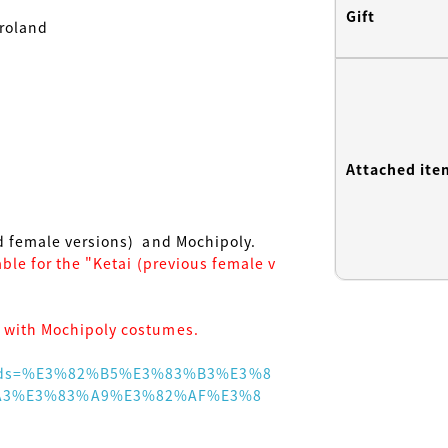
Gift
Attached ite
able for the "Ketai (previous female v
 with Mochipoly costumes.
?words=%E3%82%B5%E3%83%B3%E3%8
A3%E3%83%A9%E3%82%AF%E3%8