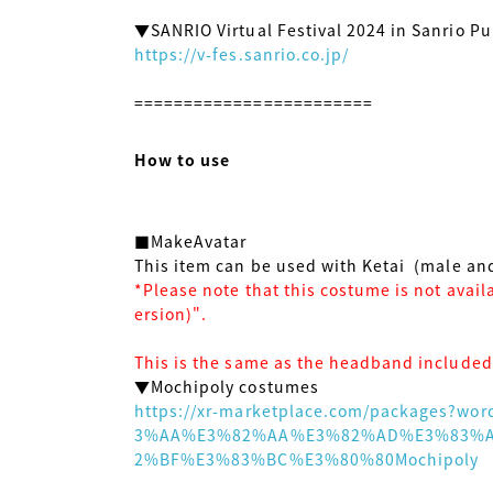
https://v-fes.sanrio.co.jp/
========================

How to use
■MakeAvatar

*Please note that this costume is not avail
ersion)".
This is the same as the headband included
https://xr-marketplace.com/packages
3%AA%E3%82%AA%E3%82%AD%E3%83%
2%BF%E3%83%BC%E3%80%80Mochipoly