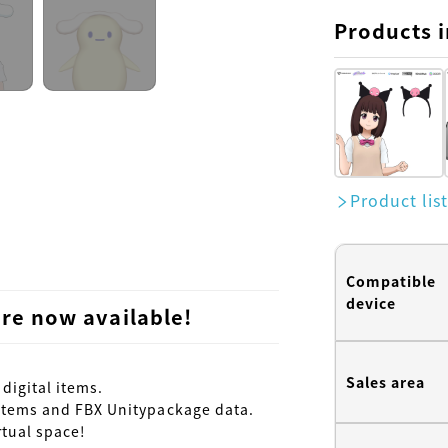
Products i
Product lis
Compatible
device
re now available!
Sales area
igital items.

items and FBX Unitypackage data.

tual space!
