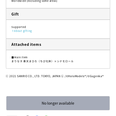
Worldwide (excluding some areas)
Gift
Supported
About gifting
Attached items
■Main item
まりなす 奏天まひろ（ちび化体）×シナモロール
ⓒ 2021 SANRIO CO., LTD. TOKYO, JAPAN Ⓛ /©️HoloModels®︎/©️Gugenka®︎
No longer available