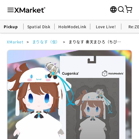
Pickup
Spatial Disk
HoloModeLink
Love Live!
Re:Z
XMarket
まりなす（仮）
まりなす 奏天まひろ（ちび化体）×シナモロール