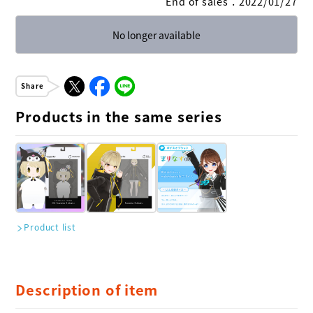
End of sales
：
2022/01/27
No longer available
Share
Products in the same series
Product list
Description of item