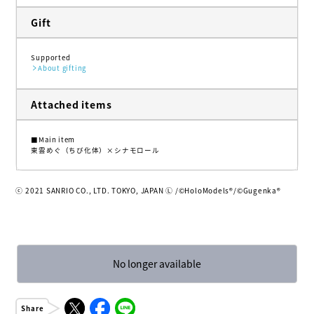
Gift
Supported
About gifting
Attached items
■Main item
東雲めぐ（ちび化体）×シナモロール
ⓒ 2021 SANRIO CO., LTD. TOKYO, JAPAN Ⓛ /©️HoloModels®︎/©️Gugenka®︎
No longer available
Share