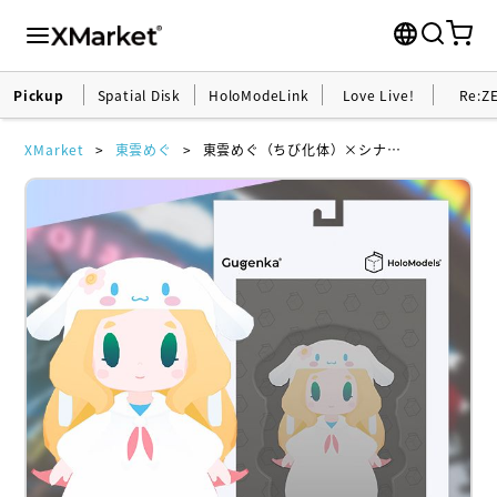
Pickup
Spatial Disk
HoloModeLink
Love Live!
Re:Z
XMarket
東雲めぐ
東雲めぐ（ちび化体）×シナモロール