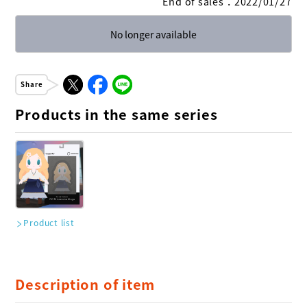
End of sales
：
2022/01/27
No longer available
Share
Products in the same series
Product list
Description of item