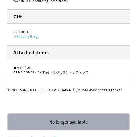
Worldwide (excluding some areas)
Gift
Supported
About gifting
Attached items
■Main item
GEMS COMPANY 水科葵（ちび化体）×ポチャッコ
ⓒ 2021 SANRIO CO., LTD. TOKYO, JAPAN Ⓛ /©️HoloModels®︎/©️Gugenka®︎
No longer available