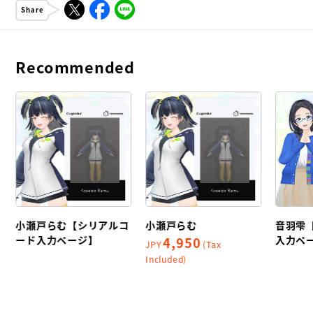
Share
Recommended
小瀬戸らむ【シリアルコ
小瀬戸らむ
音羽雫
ード入力ページ】
入力ペ
4,950
JPY
(Tax
Included)