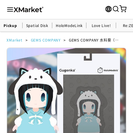
Pickup
Spatial Disk
HoloModeLink
Love Live!
Re:Z
XMarket
GEMS COMPANY
GEMS COMPANY 水科葵（ちび化体）×ポチャッコ