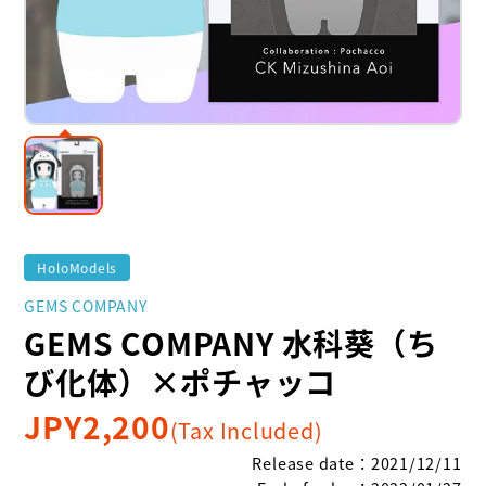
HoloModels
GEMS COMPANY
GEMS COMPANY 水科葵（ち
び化体）×ポチャッコ
JPY
2,200
(Tax Included)
Release date
：
2021/12/11