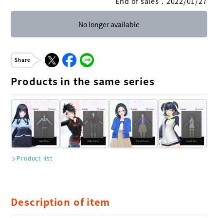
End of sales
：
2022/01/27
No longer available
Share
Products in the same series
Product list
Description of item