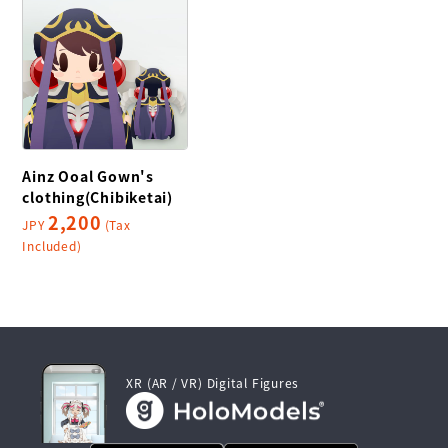
Ainz Ooal Gown's
clothing(Chibiketai)
2,200
JPY
(Tax
Included)
XR (AR / VR) Digital Figures