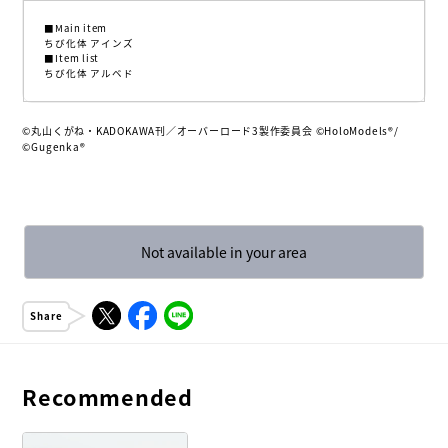
■Main item
ちび化体 アインズ
■Item list
ちび化体 アルベド
©丸山くがね・KADOKAWA刊／オーバーロード3製作委員会 ©HoloModels®︎/
©Gugenka®
Not available in your area
Share
Recommended