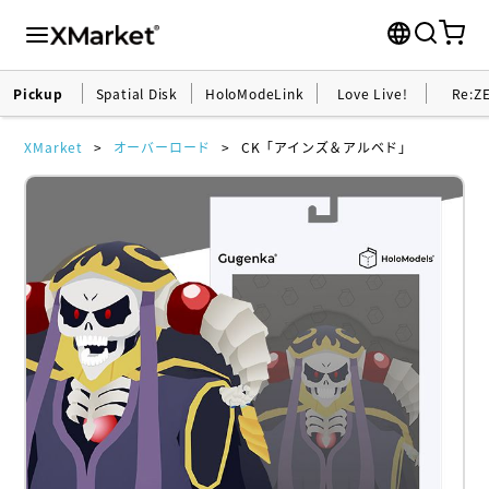
Pickup
Spatial Disk
HoloModeLink
Love Live!
Re:Z
XMarket
オーバーロード
CK「アインズ＆アルベド」