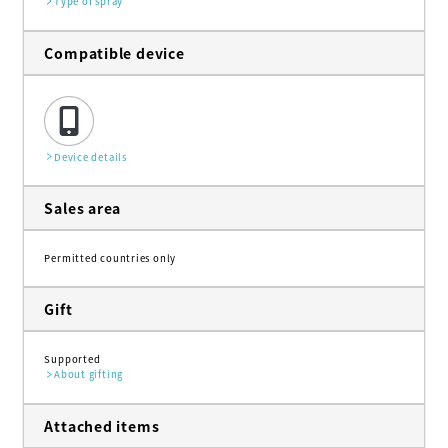
Type of spray
Compatible device
Device details
Sales area
Permitted countries only
Gift
Supported
About gifting
Attached items