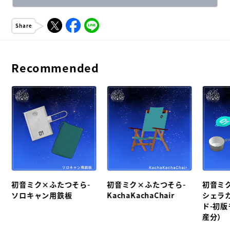
Share
Recommended
初音ミク×ふたつそら-
初音ミク×ふたつそら-
初音ミ
ソロキャン用鉄板
KachaKachaChair
シェラ
ド-初
産分）