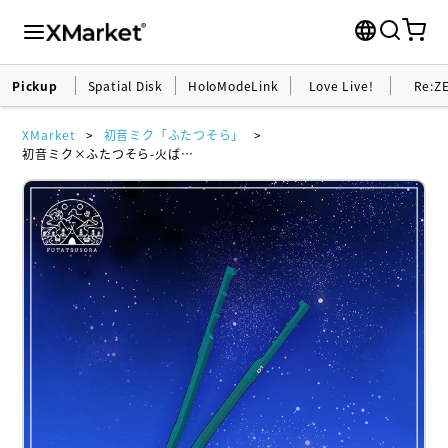
Pickup
Spatial Disk
HoloModeLink
Love Live!
Re:Z
XMarket
初音ミク「ふたつそら」
初音ミク×ふたつそら-火ばさみ