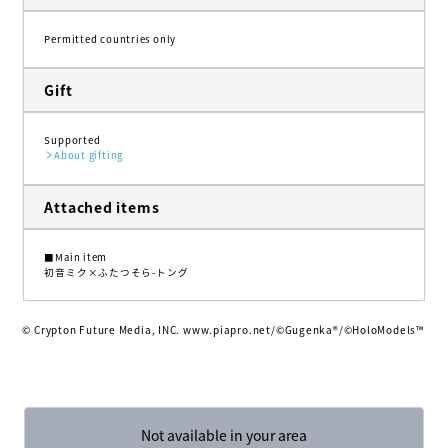
Permitted countries only
Gift
Supported
About gifting
Attached items
■Main item
初音ミク×ふたつそら-トング
© Crypton Future Media, INC. www.piapro.net/©Gugenka®/©️HoloModels™️
Not available in your area