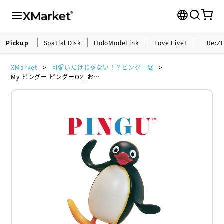
Pickup
Spatial Disk
HoloModeLink
Love Live!
Re:Z
XMarket
可愛いだけじゃない！？ピングー展
My ピングー ピングーO2_おうえん