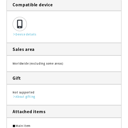
Compatible device
Device details
Sales area
Worldwide (excluding some areas)
Gift
Not supported
About gifting
Attached items
■Main item