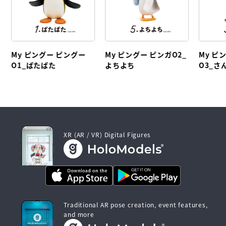
My ピングー ピングー
My ピングー ピンガO2_
My ピ
O1_ぱたぱた
よちよち
O3_さ
XR (AR / VR) Digital Figures
Traditional AR pose creation, event features,
and more