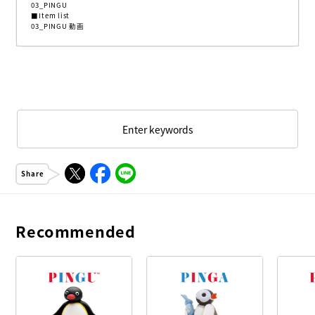
03_PINGU
■Item list
03_PINGU 動画
Enter keywords
Share
Recommended