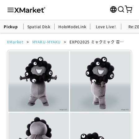
Pickup
Spatial Disk
HoloModeLink
Love Live!
Re:Z
XMarket
MYAKU-MYAKU
EXPO2025 ミャクミャク 召喚 No.1 ～No.4 黒ミャクミャクバリューセット