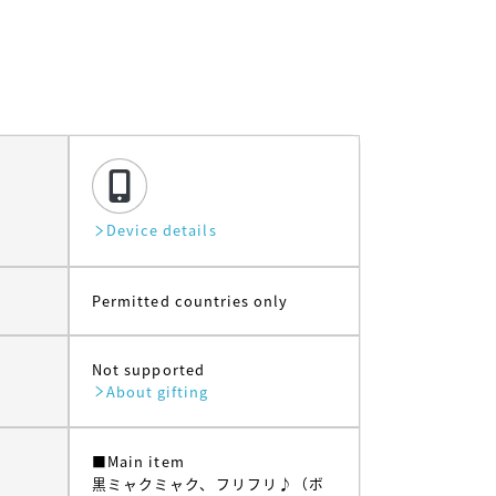
Device details
Permitted countries only
Not supported
About gifting
■Main item
黒ミャクミャク、フリフリ♪（ボ