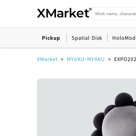
Pickup
Spatial Disk
HoloMod
XMarket
MYAKU-MYAKU
EXPO2