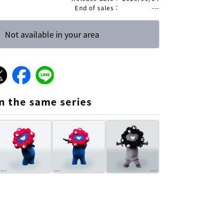
End of sales
：
---
Not available in your area
n the same series
t