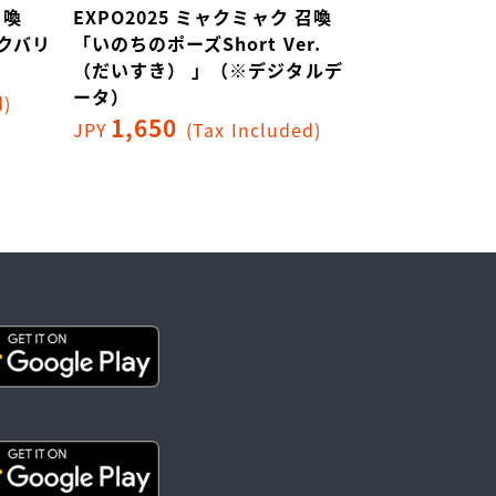
召喚
EXPO2025 ミャクミャク 召喚
EXPO202
ャクバリ
「いのちのポーズShort Ver.
「ラブスト
（だいすき） 」（※デジタルデ
ルデータ）
ータ）
500
d)
JPY
(T
1,650
JPY
(Tax Included)