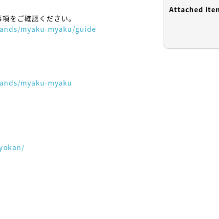
Attached ite
brands/myaku-myaku/guide
brands/myaku-myaku
yokan/