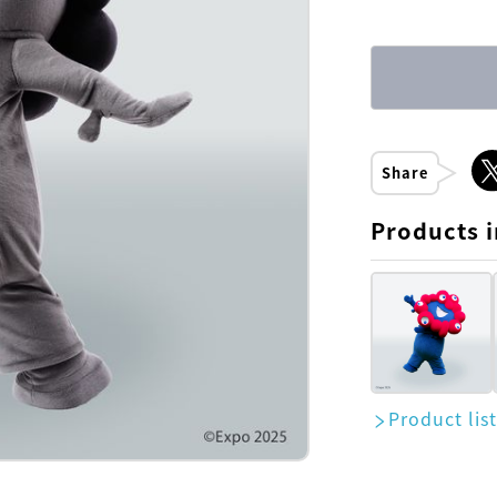
Share
Products i
Product lis