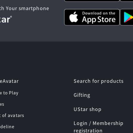
th Your smartphone
Search for products
eAvatar
w to Play
Gifting
ws
UStar shop
t of avatars
Login / Membership
ideline
registration