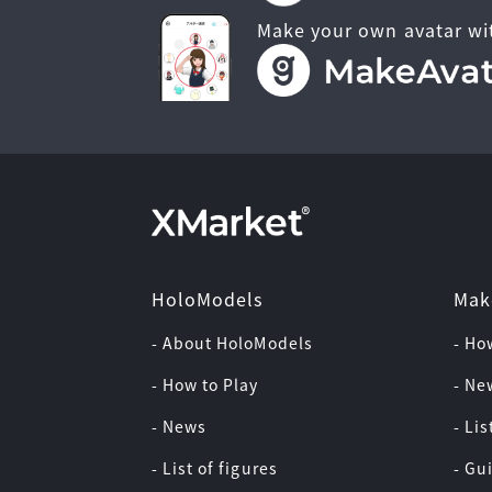
Make your own avatar wi
HoloModels
Mak
- About HoloModels
- Ho
- How to Play
- Ne
- News
- Lis
- List of figures
- Gu