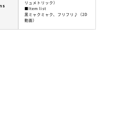
リュメトリック）
ms
■Item list
黒ミャクミャク、フリフリ♪（2D
動画）