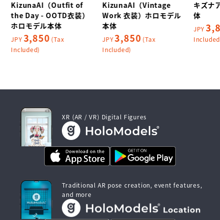
KizunaAI（Outfit of
KizunaAI（Vintage
キズナ
ル
the Day - OOTD衣装）
Work 衣装）ホロモデル
体
ホロモデル本体
本体
3,
JPY
3,850
3,850
JPY
(Tax
JPY
(Tax
Included
Included)
Included)
XR (AR / VR) Digital Figures
Traditional AR pose creation, event features,
and more