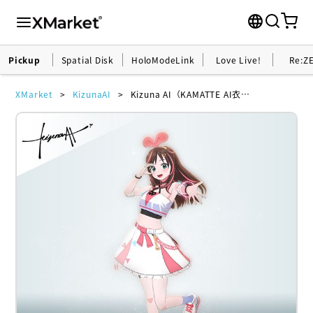
Pickup
Spatial Disk
HoloModeLink
Love Live!
Re:Z
XMarket
KizunaAI
Kizuna AI（KAMATTE AI衣装）ホロモデル本体