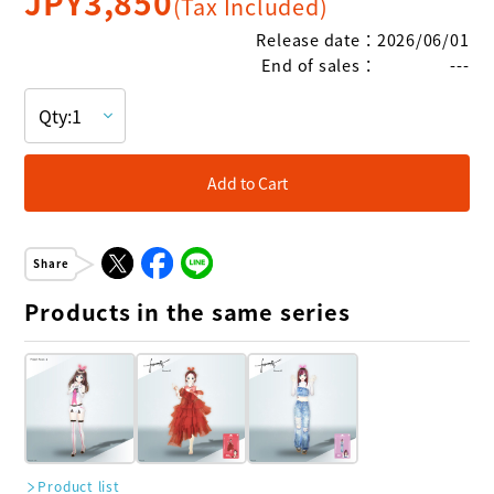
JPY
3,850
(Tax Included)
Release date
：
2026/06/01
End of sales
：
---
Add to Cart
Share
Products in the same series
Product list