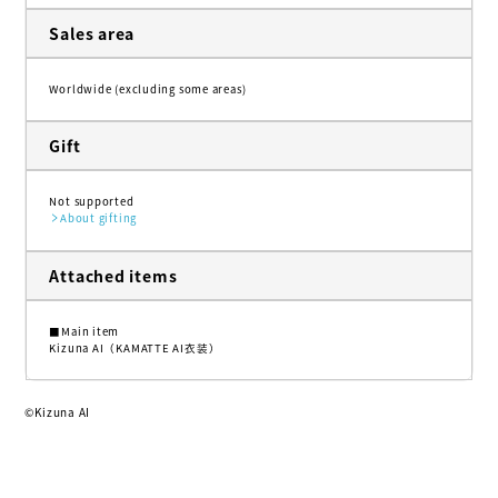
Sales area
Worldwide (excluding some areas)
Gift
Not supported
About gifting
Attached items
■Main item
Kizuna AI（KAMATTE AI衣装）
©Kizuna AI