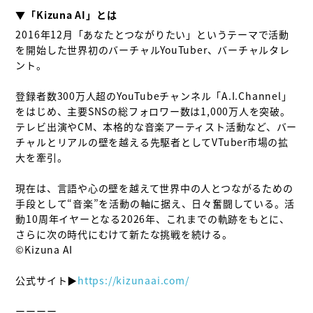
▼「Kizuna AI」とは
2016年12月「あなたとつながりたい」というテーマで活動
を開始した世界初のバーチャルYouTuber、バーチャルタレ
ント。

登録者数300万人超のYouTubeチャンネル「A.I.Channel」
をはじめ、主要SNSの総フォロワー数は1,000万人を突破。
テレビ出演やCM、本格的な音楽アーティスト活動など、バー
チャルとリアルの壁を越える先駆者としてVTuber市場の拡
大を牽引。

現在は、言語や心の壁を越えて世界中の人とつながるための
手段として“音楽”を活動の軸に据え、日々奮闘している。活
動10周年イヤーとなる2026年、これまでの軌跡をもとに、
さらに次の時代にむけて新たな挑戦を続ける。

©Kizuna AI

公式サイト▶
https://kizunaai.com/
ーーーー
