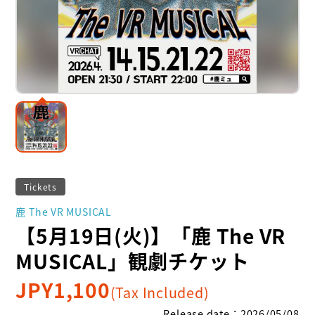
Tickets
鹿 The VR MUSICAL
【5月19日(火)】「鹿 The VR
MUSICAL」観劇チケット
JPY
1,100
(Tax Included)
Release date
：
2026/05/08