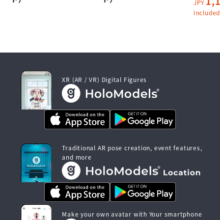
1,
JPY
Included
XR (AR / VR) Digital Figures
Traditional AR pose creation, event features,
and more
Make your own avatar with Your smartphone