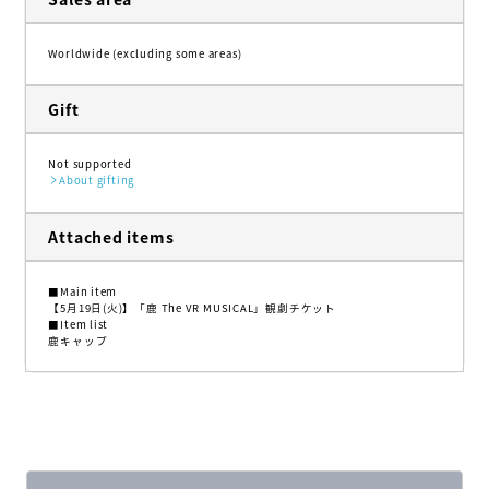
Worldwide (excluding some areas)
Gift
Not supported
About gifting
Attached items
■Main item
【5月19日(火)】「鹿 The VR MUSICAL」観劇チケット
■Item list
鹿キャップ