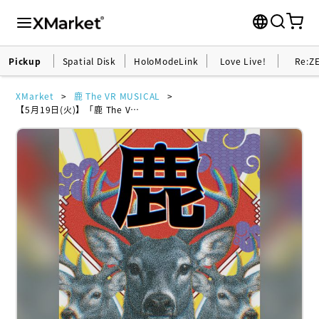
Pickup
Spatial Disk
HoloModeLink
Love Live!
Re:Z
XMarket
鹿 The VR MUSICAL
【5月19日(火)】「鹿 The VR MUSICAL」観劇チケット