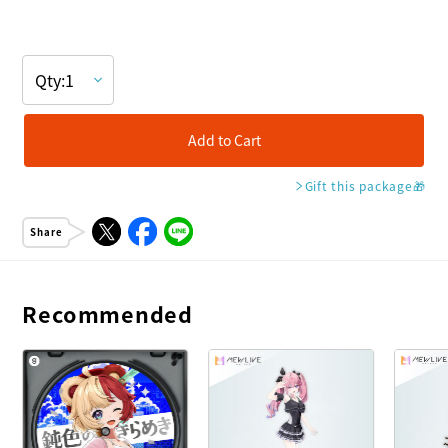
Add to Cart
Gift this package
🎁
Share
Recommended