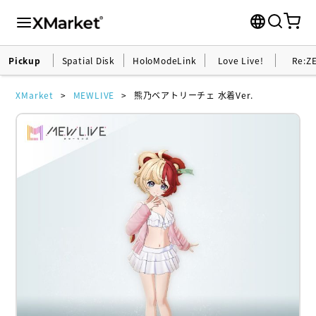
Pickup
Spatial Disk
HoloModeLink
Love Live!
Re:Z
XMarket
MEWLIVE
熊乃ベアトリーチェ 水着Ver.