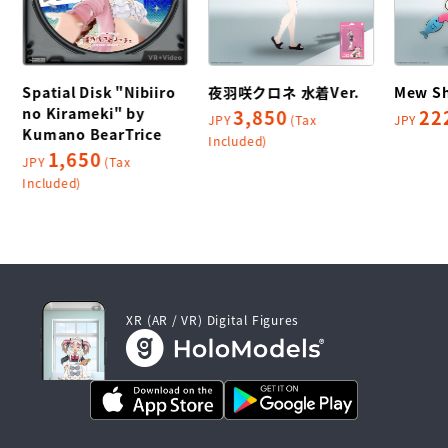
Spatial Disk "Nibiiro
夜羽咲クロネ 水着Ver.
Mew S
no Kirameki" by
3,850
22
JPY
(Tax
JPY
Kumano BearTrice
Included)
1,650
JPY
(Tax
Included)
XR (AR / VR) Digital Figures