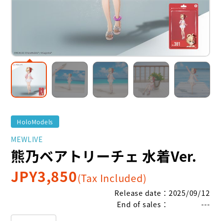
HoloModels
MEWLIVE
熊乃ベアトリーチェ 水着Ver.
JPY
3,850
(Tax Included)
Release date
：
2025/09/12
End of sales
：
---