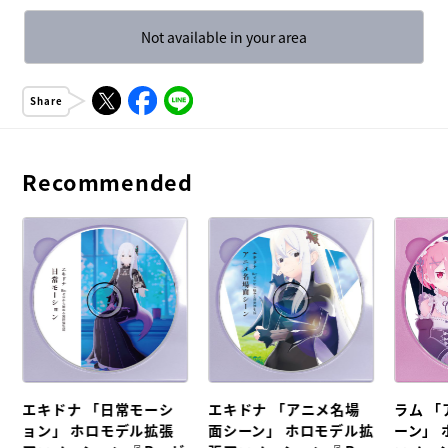
Not available in your area
Share
Recommended
エキドナ 「日常モーシ
エキドナ 「アニメ名場
ラム 
ル
ョン」 ホロモデル拡張
面シーン」 ホロモデル拡
ーン」