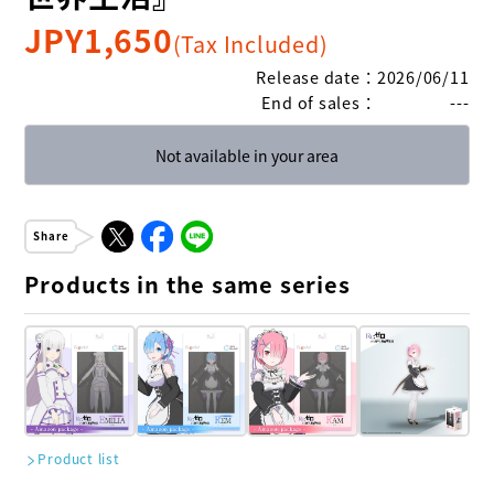
JPY
1,650
(Tax Included)
Release date
：
2026/06/11
End of sales
：
---
Not available in your area
Share
Products in the same series
Product list