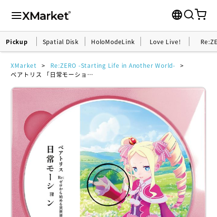
Pickup
Spatial Disk
HoloModeLink
Love Live!
Re:Z
XMarket
Re:ZERO -Starting Life in Another World-
ベアトリス 「日常モーション」 ホロモデル拡張アニメーション『 Re:ゼロから始める異世界生活』