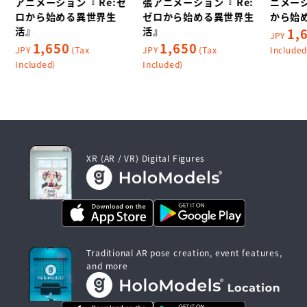
アニメーション『 Re:ゼ
張アニメーション『 Re:
ニメーシ
ロから始める異世界生
ゼロから始める異世界生
から始
活』
活』
1,
JPY
1,650
1,650
JPY
(Tax
JPY
(Tax
Included
Included)
Included)
XR (AR / VR) Digital Figures
Traditional AR pose creation, event features,
and more