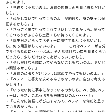
あるのよ！」

・「見送りじゃないのよ。お前の間抜け面を見に来ただけか
しら。」

・「心配しないで行ってくるのよ。契約通り、身の安全は保
証するかしら。」

・「さっさと出て行ってくれてせいせいするかしら。帰って
くるつもりがあるなら土産くらい持ってくるのよ。」

・「誕生日だからってベティーに期待するんじゃないかし
ら。何も用意はしてないのよ。･･････これはベティーが自分
で食べるために･･････ふん。そんな情けない顔を見るくらい
だったら、少しだけ分けてあげてもいいかしら」

・「少しだけなら隣にいてやらないこともないのよ。せいぜ
い頑張るかしら。」

・「お前の頑張りだけは少しは認めてやってもいいのよ。」

・「ベティーに答えを求めるんじゃないのよ。自分で考える
かしら！」

・「いったい何に夢中になっているのかしら。べ、別にベテ
ィーは、全然、これっぽちも興味ないのよ･･････！」

・「こんなに気軽に呼び出すなんて、ベティーを何だと思っ
ているのかしら。」

・「ベティーはこの場所が気に入っているだけなのよ。お前