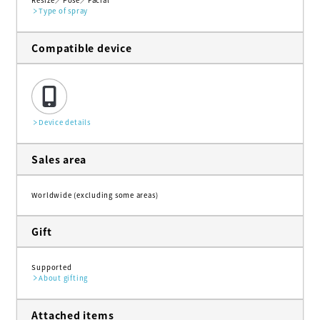
Resize
Pose
Facial
Type of spray
Compatible device
Device details
Sales area
Worldwide (excluding some areas)
Gift
Supported
About gifting
Attached items