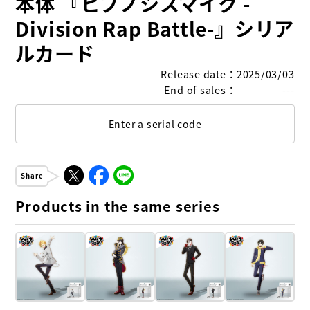
本体 『ヒプノシスマイク -
Division Rap Battle-』シリア
ルカード
Release date
：
2025/03/03
End of sales
：
---
Enter a serial code
Share
Products in the same series