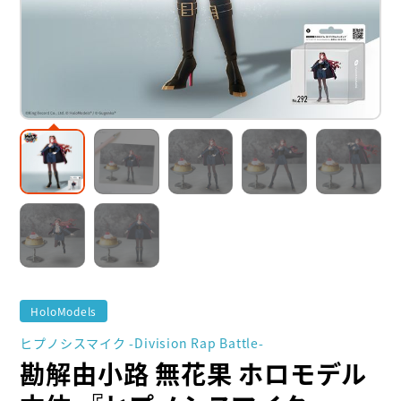
HoloModels
ヒプノシスマイク -Division Rap Battle-
勘解由小路 無花果 ホロモデル