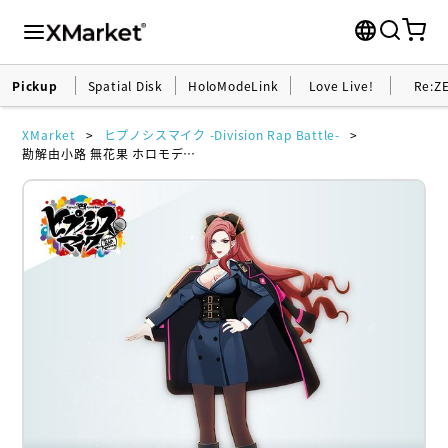
Pickup
Spatial Disk
HoloModeLink
Love Live!
Re:Z
XMarket
ヒプノシスマイク -Division Rap Battle-
勘解由小路 無花果 ホロモデル本体 『ヒプノシスマイク -Division Rap Battle-』シリアルカード