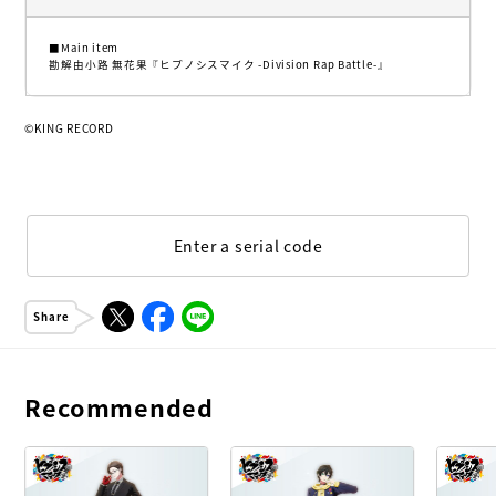
■Main item
勘解由小路 無花果『ヒプノシスマイク -Division Rap Battle-』
©KING RECORD
Enter a serial code
Share
Recommended