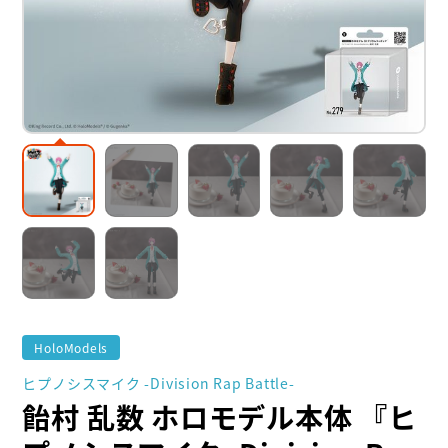
HoloModels
ヒプノシスマイク -Division Rap Battle-
飴村 乱数 ホロモデル本体 『ヒ