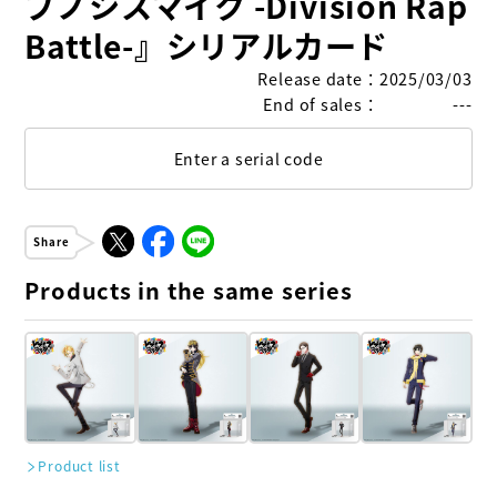
プノシスマイク -Division Rap
Battle-』シリアルカード
Release date
：
2025/03/03
End of sales
：
---
Enter a serial code
Share
Products in the same series
Product list