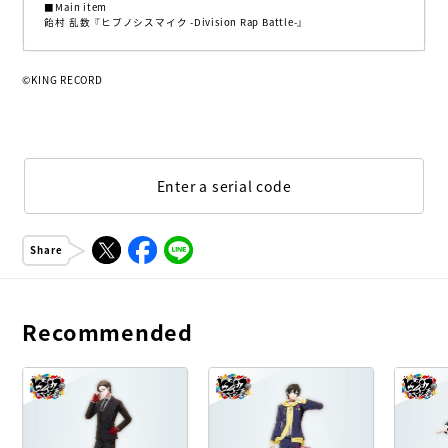
■Main item
飴村 乱数『ヒプノシスマイク -Division Rap Battle-』
©KING RECORD
Enter a serial code
Share
Recommended