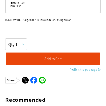
■Main item
壱色 青藍
©真白K大 ililil Gugenka® ©HoloModels®︎/©Gugenka®
Add to Cart
Gift this package
🎁
Share
Recommended