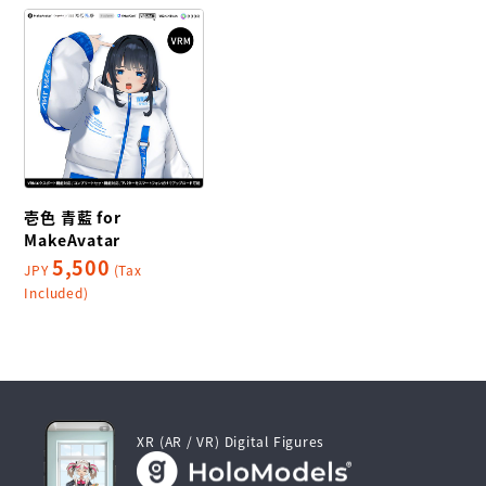
壱色 青藍 for
MakeAvatar
5,500
JPY
(Tax
Included)
XR (AR / VR) Digital Figures