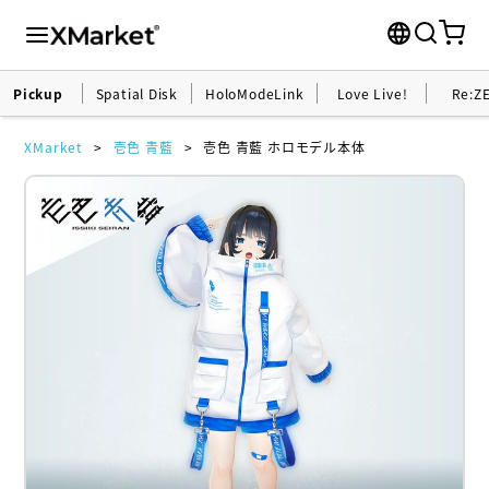
Pickup
Spatial Disk
HoloModeLink
Love Live!
Re:Z
XMarket
壱色 青藍
壱色 青藍 ホロモデル本体