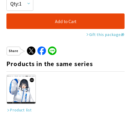
Add to Cart
Gift this package
🎁
Share
Products in the same series
Product list