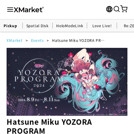
Pickup
Spatial Disk
HoloModeLink
Love Live!
Re:Z
XMarket
Events
Hatsune Miku YOZORA PROGRAM
Hatsune Miku YOZORA
PROGRAM