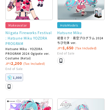
Makeavatar
HoloModels
Niigata Fireworks Festival
Hatsune Miku
: Hatsune Miku YOZORA
初音ミク‐夜空プログラム 2024
ちび化体 ver.
PROGRAM
1,650
JPY
(Tax Included)
Hatsune Miku - YOZORA
End of Sale
PROGRAM 2024 Ogipote ver.
Costume (Ketai)
2,200
JPY
(Tax Included)
End of Sale
1,000