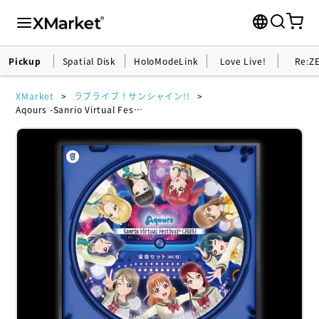
Pickup
Spatial Disk
HoloModeLink
Love Live!
Re:Z
XMarket
ラブライブ！サンシャイン!!
Aqours -Sanrio Virtual Festival 2025‐SpatialDisk「Love Live! Sunshine!!」 SAMPLE