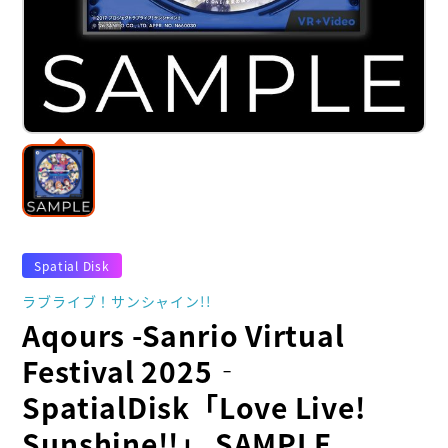
Spatial Disk
ラブライブ！サンシャイン!!
Aqours -Sanrio Virtual
Festival 2025‐
SpatialDisk「Love Live!
Sunshine!!」 SAMPLE