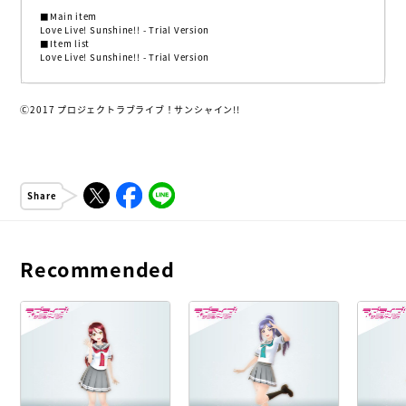
■Main item
Love Live! Sunshine!! - Trial Version
■Item list
Love Live! Sunshine!! - Trial Version
Ⓒ2017 プロジェクトラブライブ！サンシャイン!!
Share
Recommended