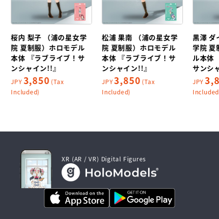
桜内 梨子 （浦の星女学
松浦 果南 （浦の星女学
黒澤 ダ
院 夏制服）ホロモデル
院 夏制服）ホロモデル
学院 
本体 『ラブライブ！サ
本体 『ラブライブ！サ
ル本体
ンシャイン!!』
ンシャイン!!』
サンシャ
3,850
3,850
3,
JPY
(Tax
JPY
(Tax
JPY
Included)
Included)
Included
XR (AR / VR) Digital Figures