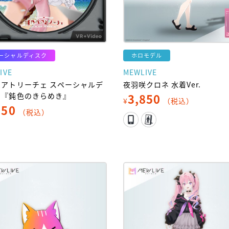
ーシャルディスク
ホロモデル
IVE
MEWLIVE
ベアトリーチェ スペーシャルデ
夜羽咲クロネ 水着Ver.
ク『鈍色のきらめき』
3,850
¥
（税込）
650
（税込）