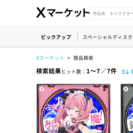
ピックアップ
スペーシャルディスク
Xマーケット
商品検索
検索結果
1
～
7
／
7
件
ヒット数
：