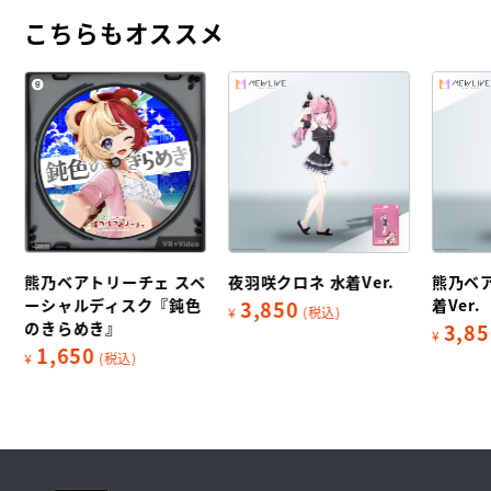
こちらもオススメ
ャ
熊乃ベアトリーチェ スペ
夜羽咲クロネ 水着Ver.
熊乃ベ
ーシャルディスク『鈍色
着Ver.
3,850
¥
(税込)
のきらめき』
3,85
¥
1,650
¥
(税込)