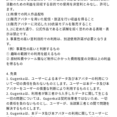
活動のための利益を回収する目的での使用を非営利とみなし、許可し
ます。
(1)有償での同人作品配布
(2)販売アバターを用いた配信・放送を行い収益を得ること
(3)販売アバターに対応した3D衣装モデルを販売すること
3, 2に定めた通り、公式作品であると誤解を招く恐れのある表現・表
示は禁止です。
3.
事業性の高い営利目的での利用は、別途使用許諾が必要となりま
す。
（例）事業性の高いと判断するもの
① 趣味の範囲での利用を超えるもの
② 原材料費やツール類など制作にかかった費用程度の対価以上の利益
を得るもの
4.
免責
1.
Gugenkaは、ユーザーによる本データ及び本アバターの利用につ
いて一切の責任を負わないものとします。ユーザーは本データ及び本
アバターをユーザーの慎重な判断により利用するものとします。
2.
Gugenkaは、利用者が第三者から入手したデータに関して生じる
一切の問題については、Gugenkaは契約当事者ではないため、一切
の責任を負わないものとし、ユーザーが、当該第三者との間で問題を
解決するものとします。
3.
Gugenkaは、本データ及び本アバターの利用に関してユーザーに