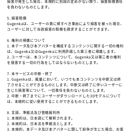
損害が発生した場合、本規約に別段の定めがない限り、損害賠償責任
を負わないものとします。
5.
損害賠償
Gugenkaは、ユーザーの責に帰すべき事由により損害を被った場合、
ユーザーに対して当該損害の賠償を請求することができます。
6.
権利の帰属について
1.
本データ及び本アバターを構成するコンテンツに関する一切の権利
は、Gugenka又はGugenkaに利用許諾した第三者に帰属します。
2.
ユーザーは、本コンテンツについて、Gugenka又は第三者の権利
を侵害する一切の行為をしてはならないものとします。
7.
本サービスの中断・終了
1.
Gugenkaは、裁量において、いつでも本コンテンツを中断又は終
了させることができるものとします。中断又は終了に伴いユーザーに
生じた損害等について、一切責任を負わないものとします。
2.
中断・終了までにユーザーがダウンロードした3Dモデルについて
は、本規約に従い使用することができるものとします。
8.
言語、準拠法及び管轄裁判所
1.
本規約は、日本語にて解釈されます。
2.
本規約は、日本法を準拠法とします。
3.
本規約、本データ及び本アバターに関して紛争が生じた場合、お客