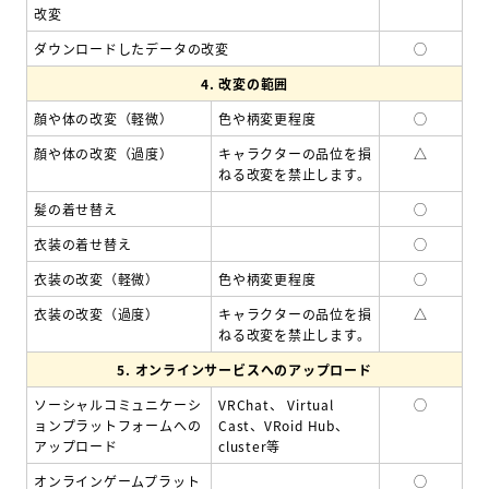
改変
ダウンロードしたデータの改変
◯
4.
改変の範囲
顔や体の改変（軽微）
色や柄変更程度
◯
顔や体の改変（過度）
キャラクターの品位を損
△
ねる改変を禁止します。
髪の着せ替え
◯
衣装の着せ替え
◯
衣装の改変（軽微）
色や柄変更程度
◯
衣装の改変（過度）
キャラクターの品位を損
△
ねる改変を禁止します。
5.
オンラインサービスへのアップロード
ソーシャルコミュニケーシ
VRChat、 Virtual
◯
ョンプラットフォームへの
Cast、VRoid Hub、
アップロード
cluster等
オンラインゲームプラット
◯