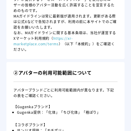
ザーの皆様のアバター活動を広く許諾することを宣言するた
めのものです。
MAガイドラインは常に最新版が適用されます。更新がある際
は公式Xなどで告知されますが、利用の前に本サイトでのご確
認をお願いいたします。
なお、MAガイドラインに関する基本条項は、当社が運営する
Xマーケット利用規約
（
https://xr-
marketplace.com
/terms
）
（以下「本規約」）をご確認く
ださい。
②アバターの利用可能範囲について
アバターブランドごとに利用可能範囲内が異なります。下記
の表をご確認ください。
【Gugenkaブランド】
Gugenka提供：「化体」「ちび化体」「極ぽり」
【コラボブランド】
サンリオ提供：「モチポリ」