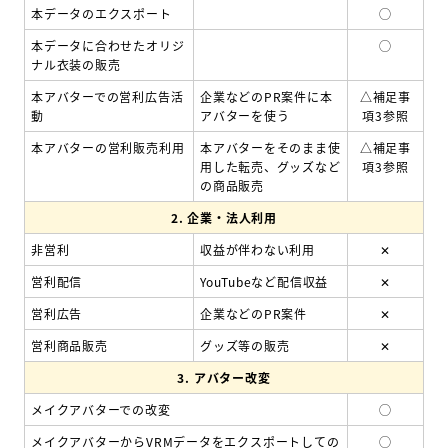
本データのエクスポート
◯
本データに合わせたオリジ
◯
ナル衣装の販売
本アバターでの営利広告活
企業などのPR案件に本
△
補足事
動
アバターを使う
項3参照
本アバターの営利販売利用
本アバターをそのまま使
△
補足事
用した転売、グッズなど
項3参照
の商品販売
2.
企業・法人利用
非営利
収益が伴わない利用
✕
営利配信
YouTubeなど配信収益
✕
営利広告
企業などのPR案件
✕
営利商品販売
グッズ等の販売
✕
3.
アバター改変
メイクアバターでの改変
◯
メイクアバターからVRMデータをエクスポートしての
◯