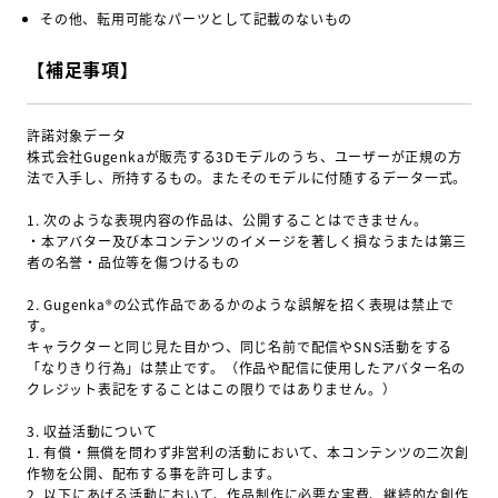
その他、転用可能なパーツとして記載のないもの
【補足事項】
許諾対象データ
株式会社Gugenkaが販売する3Dモデルのうち、ユーザーが正規の方
法で入手し、所持するもの。またそのモデルに付随するデータ一式。
1.
次のような表現内容の作品は、公開することはできません。
・本アバター及び本コンテンツのイメージを著しく損なうまたは第三
者の名誉・品位等を傷つけるもの
2.
Gugenka®︎の公式作品であるかのような誤解を招く表現は禁止で
す。
キャラクターと同じ見た目かつ、同じ名前で配信やSNS活動をする
「なりきり行為」は禁止です。（作品や配信に使用したアバター名の
クレジット表記をすることはこの限りではありません。）
3.
収益活動について
1.
有償・無償を問わず非営利の活動において、本コンテンツの二次創
作物を公開、配布する事を許可します。
2.
以下にあげる活動において、作品制作に必要な実費、継続的な創作