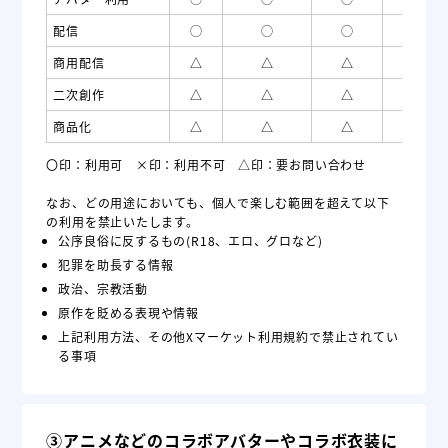
配信
◯
◯
◯
×
商用配信
△
△
△
×
二次創作
△
△
△
×
商品化
△
△
△
×
〇印：利用可 ×印：利用不可 △印：要お問い合わせ
なお、どの用途においても、個人で楽しむ範囲を超えて以下
の利用を禁止いたします。
公序良俗に反するもの(R18、エロ、グロなど)
犯罪を助長する情報
政治、宗教活動
原作を貶める表現や情報
上記利用方法、その他Xマーケット利用規約で禁止されてい
る事項
③アニメなどのコラボアバターやコラボ衣装に