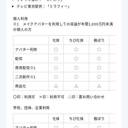
テレビ東京提供：「ミラフィー」
個人利用
※1 メイクアバターを利用しての収益が年間1,000万円未満
の個人の方
化体
ちび化体
極ぽり
モチポ
アバター利用
◯
◯
◯
◯
配信
◯
◯
◯
◯
商用配信※1
◯
◯
◯
×
二次創作※1
◯
◯
◯
×
商品化
△
△
△
×
〇印：利用可 ×印：利用不可 △印：要お問い合わせ
学校、団体、企業利用
化体
ちび化体
極ぽり
モチポ
アバター利用
◯
◯
◯
×