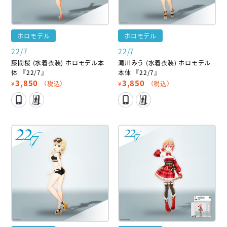
ホロモデル
ホロモデル
22/7
22/7
藤間桜 (水着衣装) ホロモデル本
滝川みう (水着衣装) ホロモデル
体 『22/7』
本体 『22/7』
3,850
3,850
¥
（税込）
¥
（税込）