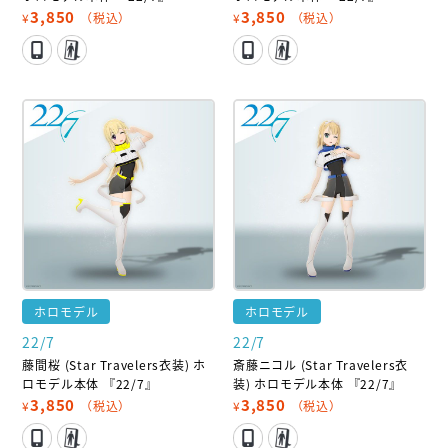
3,850
3,850
¥
（税込）
¥
（税込）
ホロモデル
ホロモデル
22/7
22/7
藤間桜 (Star Travelers衣装) ホ
斎藤ニコル (Star Travelers衣
ロモデル本体 『22/7』
装) ホロモデル本体 『22/7』
3,850
3,850
¥
（税込）
¥
（税込）