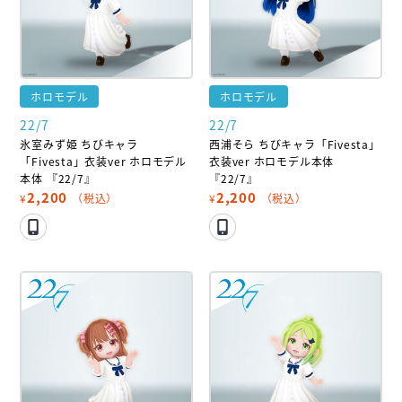
ホロモデル
ホロモデル
22/7
22/7
氷室みず姫 ちびキャラ
西浦そら ちびキャラ「Fivesta」
「Fivesta」衣装ver ホロモデル
衣装ver ホロモデル本体
本体 『22/7』
『22/7』
2,200
2,200
¥
（税込）
¥
（税込）