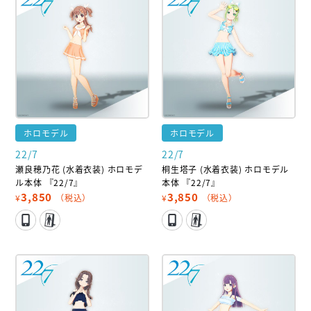
ホロモデル
ホロモデル
22/7
22/7
瀬良穂乃花 (水着衣装) ホロモデ
桐生塔子 (水着衣装) ホロモデル
ル本体 『22/7』
本体 『22/7』
3,850
3,850
¥
（税込）
¥
（税込）