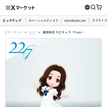
ピックアップ
スペーシャルディスク
HoloModeLink
ラブライ
Xマーケット
22/7
織原純佳 ちびキャラ「Fivesta」衣装ver ホロモデル本体 『22/7』