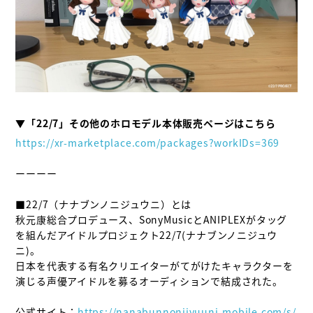
▼「22/7」その他のホロモデル本体販売ページはこちら
https://xr-marketplace.com/packages?workIDs=369
ーーーー

■22/7（ナナブンノニジュウニ）とは

秋元康総合プロデュース、SonyMusicとANIPLEXがタッグ
を組んだアイドルプロジェクト22/7(ナナブンノニジュウ
ニ)。

日本を代表する有名クリエイターがてがけたキャラクターを
演じる声優アイドルを募るオーディションで結成された。

公式サイト：
https://nanabunnonijyuuni-mobile.com/s/