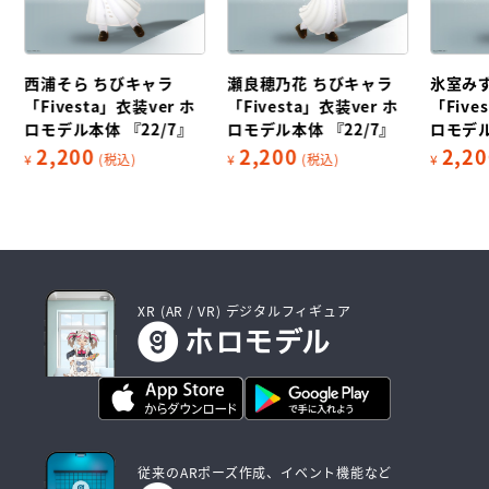
西浦そら ちびキャラ
瀬良穂乃花 ちびキャラ
氷室み
「Fivesta」衣装ver ホ
「Fivesta」衣装ver ホ
「Five
ロモデル本体 『22/7』
ロモデル本体 『22/7』
ロモデル
2,200
2,200
2,20
¥
(税込)
¥
(税込)
¥
XR (AR / VR) デジタルフィギュア
従来のARポーズ作成、イベント機能など