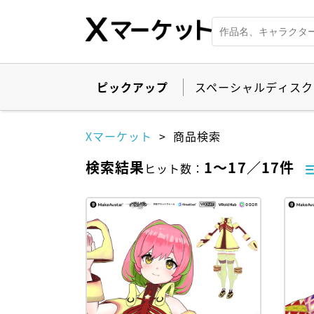
ピックアップ
スペーシャルディスク
Xマーケット
商品検索
検索結果
1
～
17
／
17
件
ヒット数
：