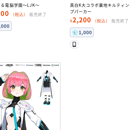
る電脳学園～LJK～
真白K大コラボ裏地キルティン
200
プパーカー
（税込）
販売終了
2,200
¥
（税込）
販売終了
,000
1,000