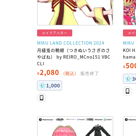
メイクアバター
メイ
MIKU LAND COLLECTION 2024
MIKU
月縫兎の鞘翅（つきぬいうさぎのさ
KOI 
やばね） by REIRO_MCno151 VBC
hama
CLI
50
¥
2,080
¥
（税込）
販売終了
3
1,000