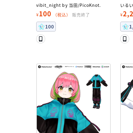
vibit_night by 当田/PicoKnot.
いるい
100
2,
¥
（税込）
販売終了
¥
100
1