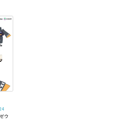
24
間ゼウ