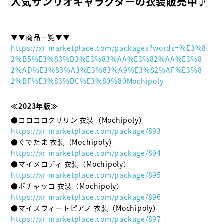
人気サンリオキャラクターの衣装販売中♪
https://xr-marketplace.com/packages?words=%E3%8
2%B5%E3%83%B3%E3%83%AA%E3%82%AA%E3%8
2%AD%E3%83%A3%E3%83%A9%E3%82%AF%E3%8
2%BF%E3%83%BC%E3%80%80Mochipoly
≪2023年版≫ 
https://xr-marketplace.com/package/893
https://xr-marketplace.com/package/894
https://xr-marketplace.com/package/895
https://xr-marketplace.com/package/896
https://xr-marketplace.com/package/897