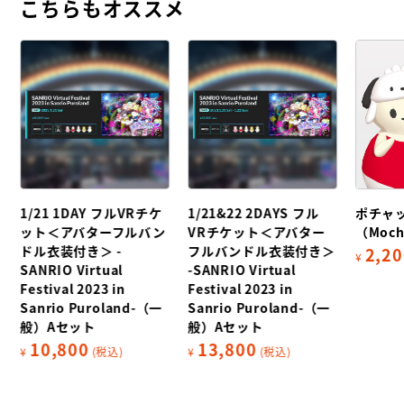
こちらもオススメ
1/21 1DAY フルVRチケ
1/21&22 2DAYS フル
ポチャ
ット＜アバターフルバン
VRチケット＜アバター
（Moch
ドル衣装付き＞ -
フルバンドル衣装付き＞
2,20
¥
SANRIO Virtual
-SANRIO Virtual
Festival 2023 in
Festival 2023 in
Sanrio Puroland-（一
Sanrio Puroland-（一
般）Aセット
般）Aセット
10,800
13,800
¥
(税込)
¥
(税込)