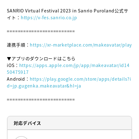
SANRIO Virtual Festival 2023 in Sanrio Puroland公式サ
イト：
https://v-fes.sanrio.co.jp
=========================

連携手順：
https://xr-marketplace.com/makeavatar/play
▼アプリのダウンロードはこちら

iOS：
https://apps.apple.com/jp/app/makeavatar/id14
50475917
Android：
https://play.google.com/store/apps/details?i
d=jp.gugenka.makeavatar&hl=ja
=========================
対応デバイス