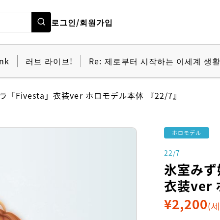
로그인/회원가입
nk
러브 라이브!
Re: 제로부터 시작하는 이세계 생
Fivesta」衣装ver ホロモデル本体 『22/7』
ホロモデル
22/7
氷室みず姫
衣装ver
¥
2,200
(