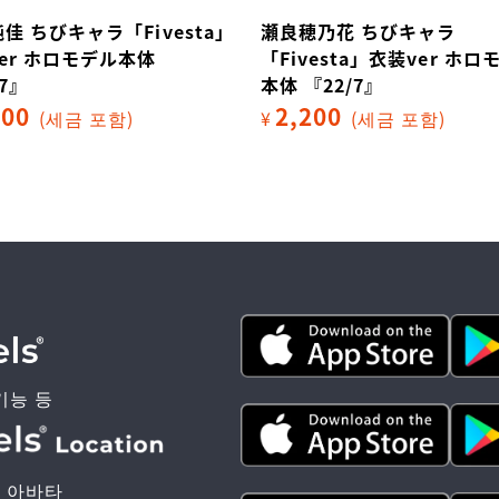
佳 ちびキャラ「Fivesta」
瀬良穂乃花 ちびキャラ
er ホロモデル本体
「Fivesta」衣装ver ホロ
/7』
本体 『22/7』
200
2,200
(세금 포함)
¥
(세금 포함)
기능 등
 아바타