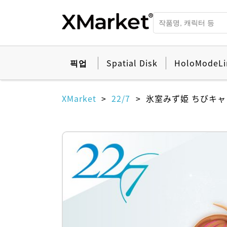
픽업
Spatial Disk
HoloModeLi
XMarket
22/7
氷室みず姫 ちびキャラ「