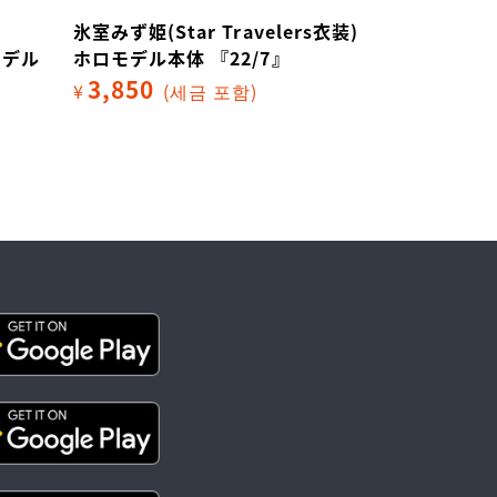
氷室みず姫(Star Travelers衣装)
斎藤ニコル (St
モデル
ホロモデル本体 『22/7』
装) ホロモデ
3,850
3,850
¥
(세금 포함)
¥
(