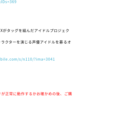
kIDs=369
PLEXがタッグを組んだアイドルプロジェク
ャラクターを演じる声優アイドルを募るオ
obile.com/s/n110/?ima=3041
リが正常に動作するかお確かめの後、ご購