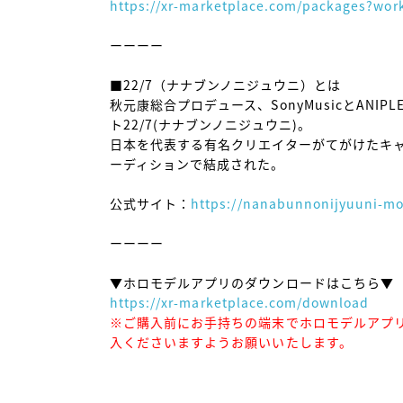
https://xr-marketplace.com/packages?wor
ーーーー

■22/7（ナナブンノニジュウニ）とは

秋元康総合プロデュース、SonyMusicとANI
ト22/7(ナナブンノニジュウニ)。

日本を代表する有名クリエイターがてがけたキ
ーディションで結成された。

公式サイト：
https://nanabunnonijyuuni-m
ーーーー

https://xr-marketplace.com/download
※ご購入前にお手持ちの端末でホロモデルアプ
入くださいますようお願いいたします。