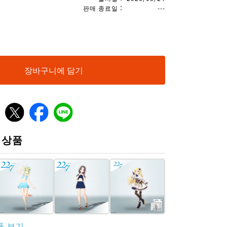
판매 종료일
：
---
장바구니에 담기
 상품
품 보기