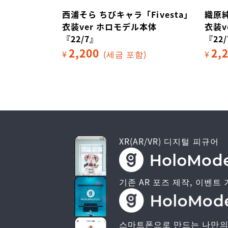
Fivesta」
西浦そら ちびキャラ「Fivesta」
織原純
本体
衣装ver ホロモデル本体
衣装v
『22/7』
『22
2,200
2,
)
¥
(세금 포함)
¥
XR(AR/VR) 디지털 피규어
기존 AR 포즈 제작, 이벤트 
스마트폰으로 만드는 나만의