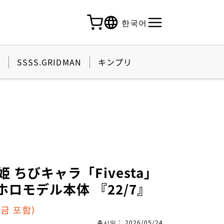
한국어
활
SSSS.GRIDMAN
キンプリ
 ちびキャラ「Fivesta」
 ホロモデル本体 『22/7』
세금 포함)
출시일
：
2026/05/24