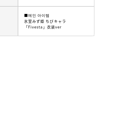
■메인 아이템
氷室みず姫 ちびキャラ
「Fivesta」衣装ver