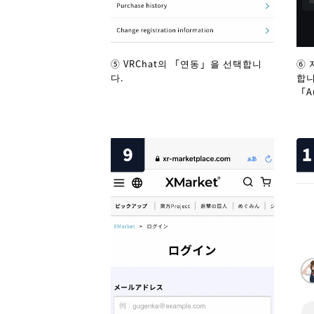
⑤ VRChat의 「연동」을 선택합니
⑥ 
다.
합니
「A