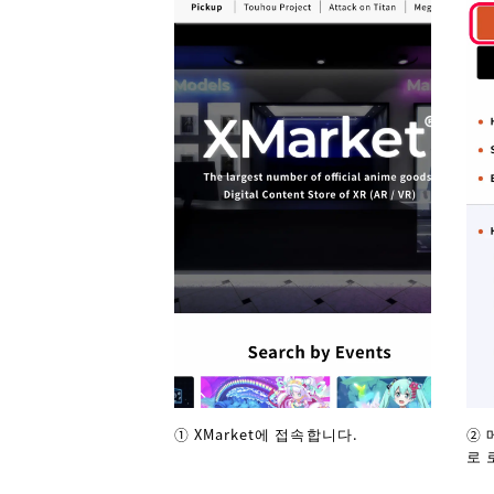
① XMarket에 접속합니다.
② 
로 