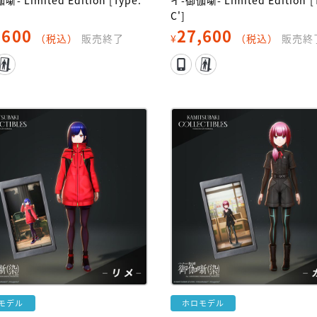
- Limited Edition [Type:
イ-御伽噺- Limited Edition [
C']
,600
27,600
（税込）
販売終了
¥
（税込）
販売終
モデル
ホロモデル