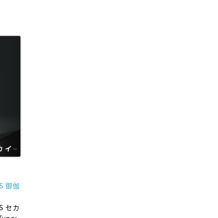
ES 御伽
ES セカ