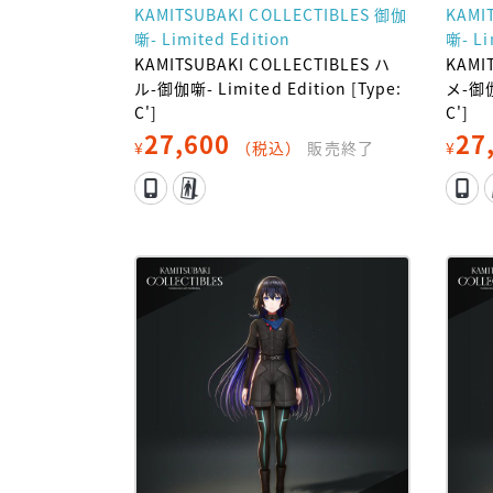
KAMITSUBAKI COLLECTIBLES 御伽
KAMI
噺- Limited Edition
噺- Li
KAMITSUBAKI COLLECTIBLES ハ
KAMI
ル-御伽噺- Limited Edition [Type:
メ-御伽噺
C']
C']
27,600
27
¥
（税込）
販売終了
¥