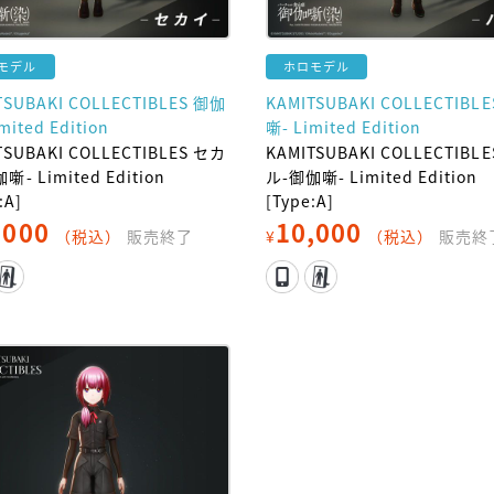
モデル
ホロモデル
TSUBAKI COLLECTIBLES 御伽
KAMITSUBAKI COLLECTIBL
mited Edition
噺- Limited Edition
TSUBAKI COLLECTIBLES セカ
KAMITSUBAKI COLLECTIBLE
噺- Limited Edition
ル-御伽噺- Limited Edition
:A]
[Type:A]
,000
10,000
（税込）
販売終了
¥
（税込）
販売終