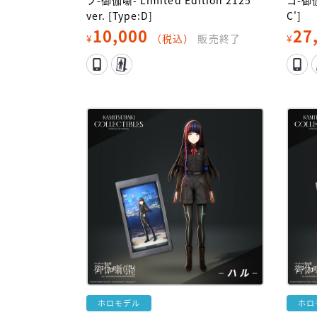
フ-御伽噺- Limited Edition 2125
コ-御伽噺
ver. [Type:D]
C']
10,000
27
¥
（税込）
販売終了
¥
ホロモデル
ホロ