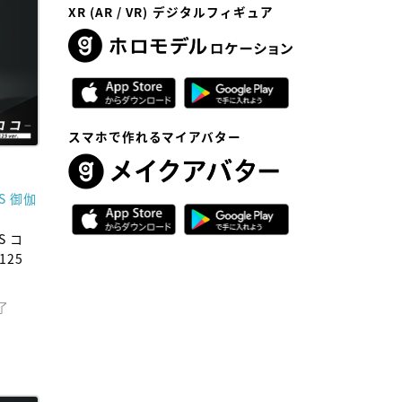
XR (AR / VR) デジタルフィギュア
スマホで作れるマイアバター
ES 御伽
S コ
125
了