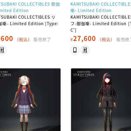
TSUBAKI COLLECTIBLES 御伽
KAMITSUBAKI COLLECTIBL
mited Edition
噺- Limited Edition
TSUBAKI COLLECTIBLES リ
KAMITSUBAKI COLLECTIBLE
- Limited Edition [Type:
フ-御伽噺- Limited Edition [
C']
,600
27,600
（税込）
販売終了
¥
（税込）
販売終