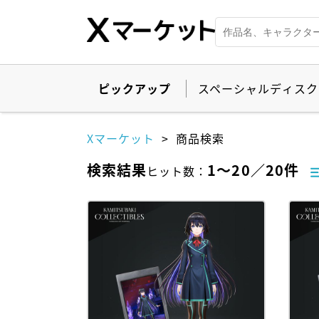
ピックアップ
スペーシャルディスク
Xマーケット
商品検索
検索結果
1
～
20
／
20
件
ヒット数
：