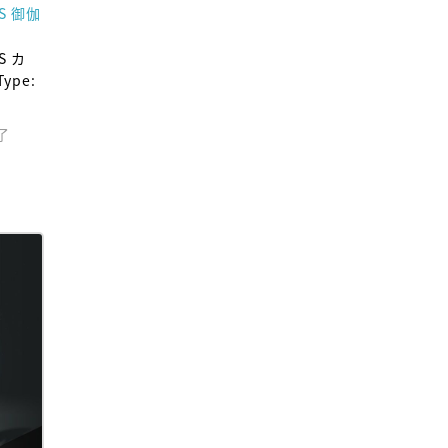
ES 御伽
S カ
Type:
了