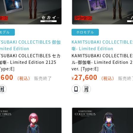
モデル
ホロモデル
TSUBAKI COLLECTIBLES 御伽
KAMITSUBAKI COLLECTIBL
mited Edition
噺- Limited Edition
TSUBAKI COLLECTIBLES セカ
KAMITSUBAKI COLLECTIBLE
噺- Limited Edition 2125
ル-御伽噺- Limited Edition 2
[Type:E]
ver. [Type:E]
,600
27,600
（税込）
販売終了
¥
（税込）
販売終