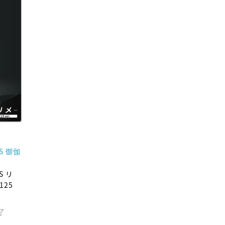
ES 御伽
S リ
125
了