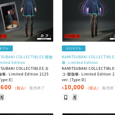
モデル
ホロモデル
TSUBAKI COLLECTIBLES 御伽
KAMITSUBAKI COLLECTIBL
mited Edition
噺- Limited Edition
TSUBAKI COLLECTIBLES カ
KAMITSUBAKI COLLECTIBLE
噺- Limited Edition 2125
コ-御伽噺- Limited Edition 2
[Type:E]
ver. [Type:D]
,600
10,000
（税込）
販売終了
¥
（税込）
販売終