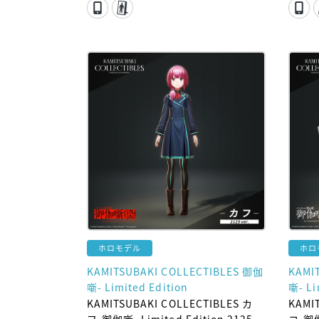
ホロモデル
ホロ
KAMITSUBAKI COLLECTIBLES 御伽
KAMI
噺- Limited Edition
噺- Li
KAMITSUBAKI COLLECTIBLES カ
KAMI