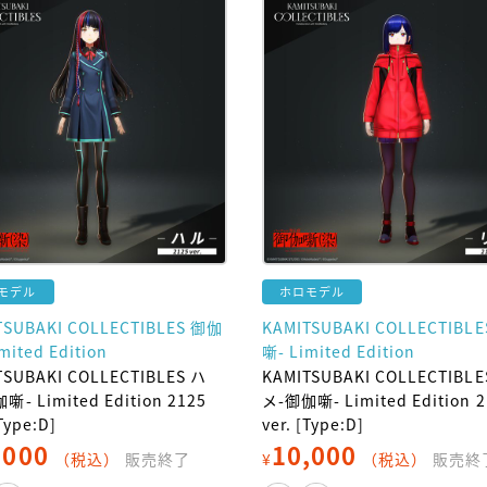
モデル
ホロモデル
TSUBAKI COLLECTIBLES 御伽
KAMITSUBAKI COLLECTIBL
mited Edition
噺- Limited Edition
TSUBAKI COLLECTIBLES ハ
KAMITSUBAKI COLLECTIBLE
噺- Limited Edition 2125
メ-御伽噺- Limited Edition 2
[Type:D]
ver. [Type:D]
,000
10,000
（税込）
販売終了
¥
（税込）
販売終