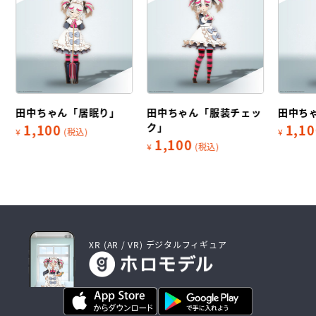
田中ちゃん「居眠り」
田中ちゃん「服装チェッ
田中ち
ク」
1,100
1,10
¥
(税込)
¥
1,100
¥
(税込)
XR (AR / VR) デジタルフィギュア