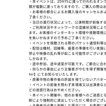
・本イベントは、2DAYSに渡って行われるオ
類が複数に渡っておりますので、ご購入の際はお
・お客様の都合によるお購入後のキャンセルお
了承ください。

・当日の進行状況によって、公演時間が前後する
・ご利用状況やネットワークの混雑状況等によ
ます。お客様のインターネット環境や視聴環境
を負いかねますので予めご了承ください。

・イベントを視聴される際のパケット通信料等は
・配信は機材、回線等、最善の準備を行い実施
停止や映像の乱れ等が起こる可能性がございま
しかねます。

・途中参加、途中退室が可能です。ご都合に合わ
・何らかの事由により主催者がやむを得ず開催を
ter】にてお知らせいたします。

・原著作物の著作者の許諾を得ていないアバター
・イベントの前後を問わず来場者又は出演者な
どの迷惑行為はおやめください。

・本イベント開催中、他のお客様へのご迷惑と
断により強制的に退出していただく場合がござい
・主催者が必要と判断した場合には、お客様に