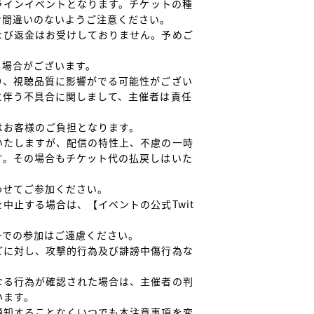
ンラインイベントとなります。チケットの種
間違いのないようご注意ください。

よび返金はお受けしておりません。予めご
場合がございます。

り、視聴品質に影響がでる可能性がござい
に伴う不具合に関しまして、主催者は責任
お客様のご負担となります。

いたしますが、配信の特性上、不慮の一時
す。その場合もチケット代の払戻しはいた
せてご参加ください。

中止する場合は、【イベントの公式Twit
での参加はご遠慮ください。

どに対し、攻撃的行為及び誹謗中傷行為な
なる行為が確認された場合は、主催者の判
ます。

通知することなくいつでも本注意事項を変