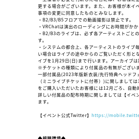
更する場合がございます。また、お客様が本イ
事項の変更に同意したものとみなします。

・B2/B3/B5フロアでの動画撮影は禁止です。

・VRChatは演出のローディングにお時間がかか
・B2/B3のライブは、必ず各アーティストごと
す。

・システムの都合上、各アーティストのライブ
い場合はライブの途中からのご覧いただく形とな
イブを1月29日(日)まで行います。アーカイブ
※チケットの種類により付属品の有無がございま
一部付属品(2023年版新衣装/先行特典ヘッドフォ
（ミニライブチケットに付帯）)に関しましては
をご購入いただいたお客様には12月ごろ、自動
詳しい付属品の配布時期に関しましては【イベント
ます。

【イベント公式Twitter】
https://mobile.twit
◆視聴環境◆