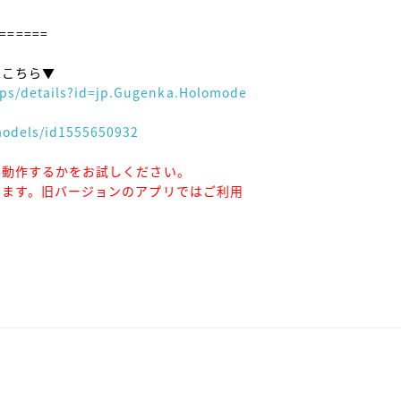
======

こちら▼

apps/details?id=jp.Gugenka.Holomode
models/id1555650932
常に動作するかをお試しください。
しています。旧バージョンのアプリではご利用