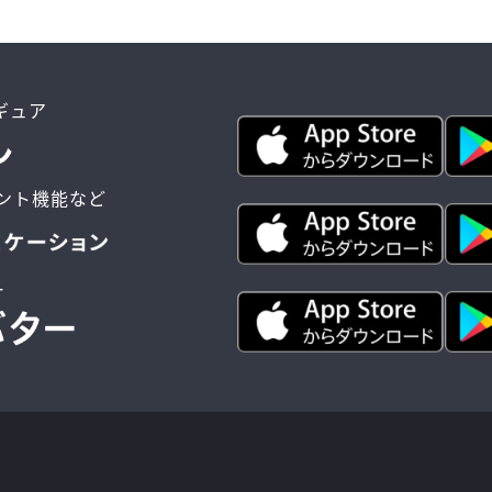
ィギュア
ント機能など
ー