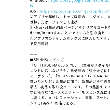
Android：
https://play.google.com/store/
ls
iOS：
https://apps.apple.com/jp/app/holo
②アプリを起動し、トップ画面の「ログイン」から
登録またはログインして連携

③XMarket商品WEBページからシリアルコードを入力(ht
deem/input)することでアイテムと引き換え

④アプリ内のアイテムボックスに購入したアイ
で使用可能

－－

■SPINNS(スピンズ)

「ATTITUDE MAKES STYLE!」(主張が
レンドに沿いながらも、自分達の主張を大切にし
マーケット”。「NEW&VINTAGE STYLE M
貫いたオリジナル商品に加え、新商品から中古
幅広い商品を取り扱っています。その品揃えは
など様々な”ユースカルチャー”をスピンズ風に
し続ける。まさにファッション、音楽、アート
ンする(渦巻く)お店である。
