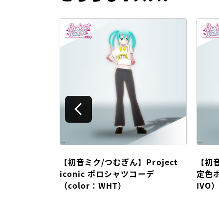
Project
【初音ミク/つむぎん】Project
【初音ミ
デ （color：
iconic ポロシャツコーデ
定色ポ
（color：WHT）
IVO