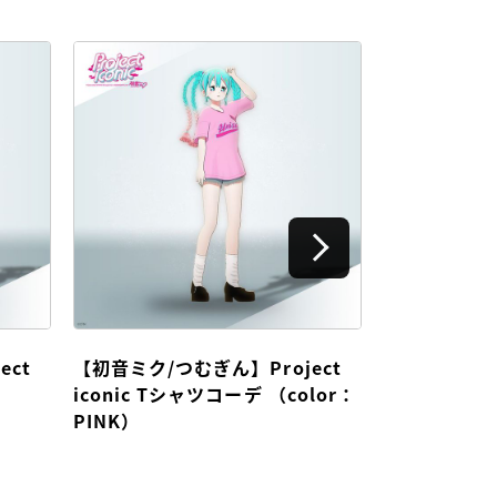
ect
【初音ミク/つむぎん】Project
【初音ミク】Pro
iconic Tシャツコーデ （color：
ロシャツコー
PINK）
デジタルフ