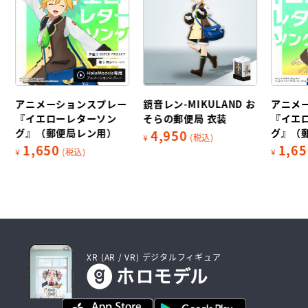
お
アニメーションスプレー
鏡音レン-MIKULAND お
アニメ
『イエローレターソン
そらの郵便局 衣装
『イエ
グ』（郵便局レン用）
グ』（
4,950
¥
(税込)
1,650
1,65
¥
(税込)
¥
XR (AR / VR) デジタルフィギュア