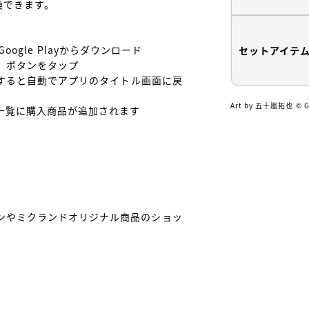
できます。

はGoogle Playからダウンロード

セットアイテ
」ボタンをタップ

完了すると自動でアプリのタイトル画面に戻
Art by 五十嵐拓也 ©︎ Gu
一覧に購入商品が追加されます



ンやミクランドオリジナル商品のショッ