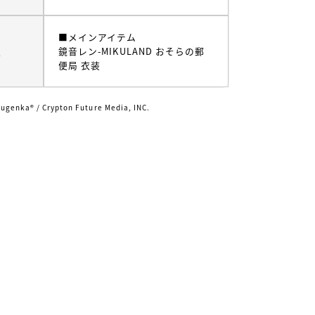
■メインアイテム
ム
鏡音レン-MIKULAND おそらの郵
便局 衣装
genka®︎ / Crypton Future Media, INC.