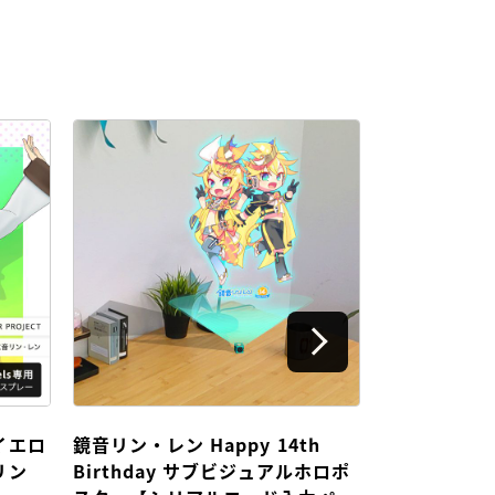
イエロ
鏡音リン・レン Happy 14th
鏡音リン・レン 
リン
Birthday サブビジュアルホロポ
Birthda