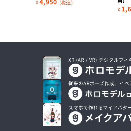
用）
4,950
¥
(税込)
1,
¥
XR (AR / VR) デジタルフ
従来のARポーズ作成、イベ
スマホで作れるマイアバタ