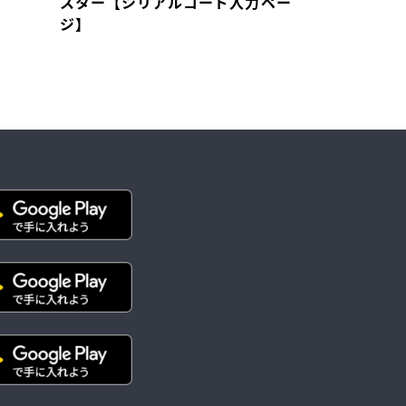
スター【シリアルコード入力ペー
ポスター
ジ】
1,100
¥
(