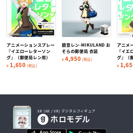
アニメーションスプレー
鏡音レン-MIKULAND お
アニメ
『イエローレターソン
そらの郵便局 衣装
『イエ
グ』（郵便局レン用）
グ』（
4,950
¥
(税込)
1,650
1,65
¥
(税込)
¥
XR (AR / VR) デジタルフィギュア