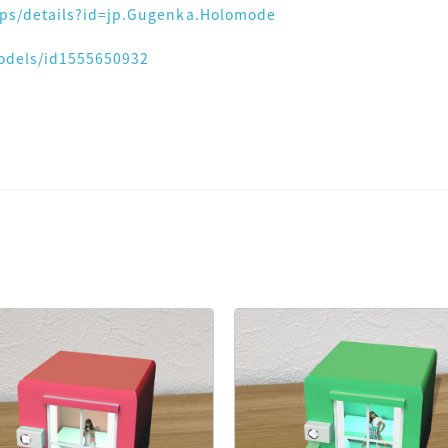
apps/details?id=jp.Gugenka.Holomode
odels/id1555650932