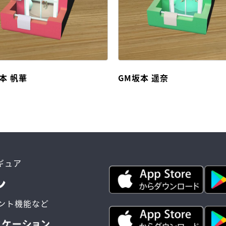
本 帆華
GM坂本 遥奈
ィギュア
ント機能など