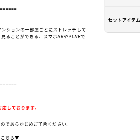
======

セットアイテ
マンションの一部屋ごとにストレッチして
見ることができる、スマホARやPCVRで
======

み対応しております。
せんのであらかじめご了承ください。

こちら▼
