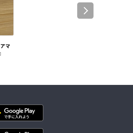
ビアマ
I』