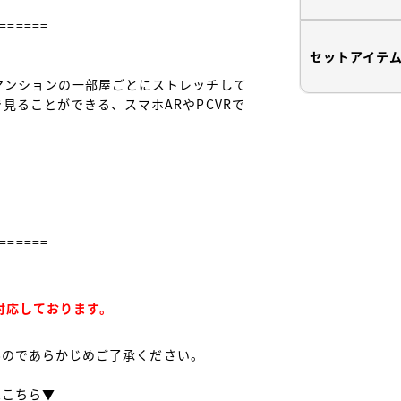
======

セットアイテ
マンションの一部屋ごとにストレッチして
見ることができる、スマホARやPCVRで
======

み対応しております。
せんのであらかじめご了承ください。

こちら▼
