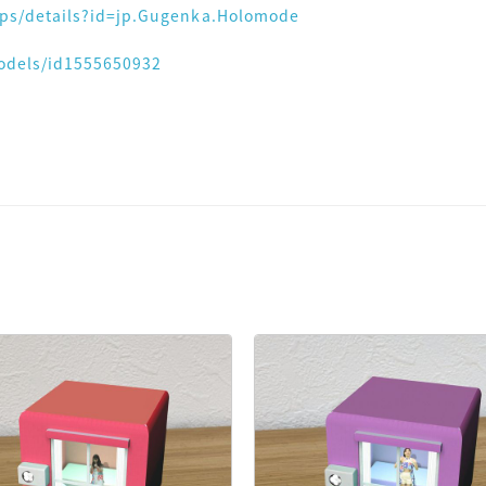
apps/details?id=jp.Gugenka.Holomode
odels/id1555650932