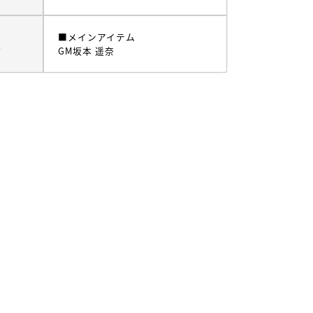
■メインアイテム
ム
GM坂本 遥奈