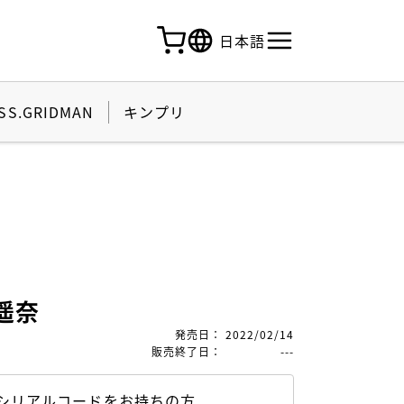
日本語
SS.GRIDMAN
キンプリ
遥奈
発売日
：
2022/02/14
販売終了日
：
---
シリアルコードをお持ちの方