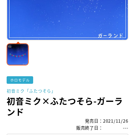
ホロモデル
初音ミク「ふたつそら」
初音ミク×ふたつそら-ガーラ
ンド
発売日
：
2021/11/26
販売終了日
：
---