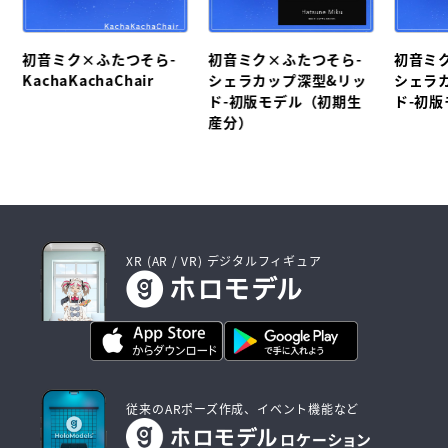
初音ミク×ふたつそら-
初音ミク×ふたつそら-
初音ミ
KachaKachaChair
シェラカップ深型&リッ
シェラ
ド-初版モデル（初期生
ド-初
産分）
XR (AR / VR) デジタルフィギュア
従来のARポーズ作成、イベント機能など