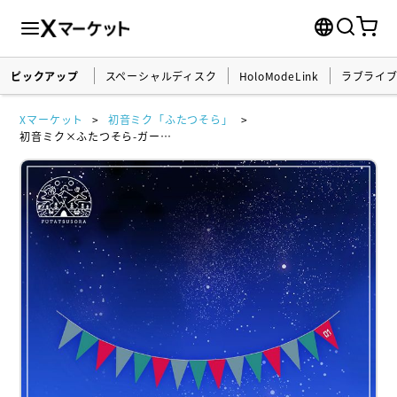
ピックアップ
スペーシャルディスク
HoloModeLink
ラブライ
Xマーケット
初音ミク「ふたつそら」
初音ミク×ふたつそら-ガーランド