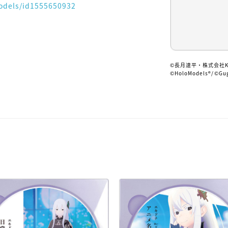
odels/id1555650932
©長月達平・株式会社K
©HoloModels®︎/©Gu