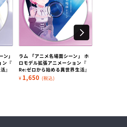
」 ホ
エミリア 「アニメ名場面シーン」
エミリア 「
ン『
ホロモデル拡張アニメーション『
ロモデル拡
生活』
Re:ゼロから始める異世界生活』
Re:ゼロか
1,650
1,650
¥
(税込)
¥
(