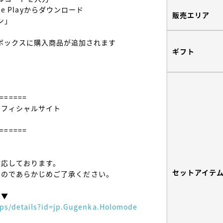
gle Playからダウンロード

販売エリア
」

ボックスに購入商品が追加されます

ギフト
======

======

対応しております。

セットアイテ
せんのであらかじめご了承ください。

▼

apps/details?id=jp.Gugenka.Holomode