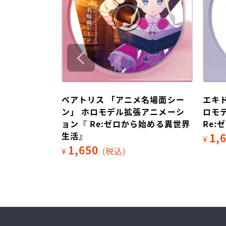
メ名場面シー
エキドナ 「日常モーション」 ホ
エキ
張アニメーシ
ロモデル拡張アニメーション『
ホロ
ら始める異世界
Re:ゼロから始める異世界生活』
Re
1,650
1,
¥
(税込)
¥