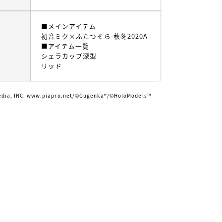
■メインアイテム
初音ミク×ふたつそら-秋冬2020A
ム
■アイテム一覧
シェラカップ深型
リッド
edia, INC. www.piapro.net/©Gugenka®/©️HoloModels™️