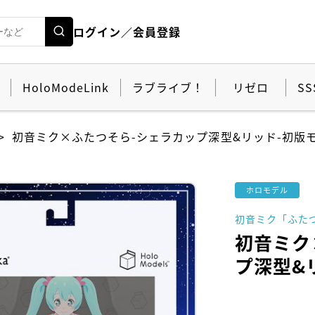
ログイン／会員登録
HoloModeLink
ラブライブ！
リゼロ
SS
初音ミク×ふたつそら-シェラカップ深型&リッド-初版
ホロモデル
初音ミク「ふた
初音ミク
プ深型&