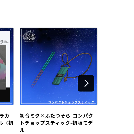
ラカ
初音ミク×ふたつそら-コンパク
初音ミク×ふ
ル（初
トチョップスティック-初版モデ
アンドサーブ
ル
ナット）