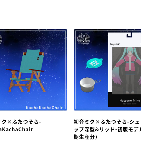
ミク×ふたつそら-
初音ミク×ふたつそら-シェ
aKachaChair
ップ深型&リッド-初版モデ
期生産分）