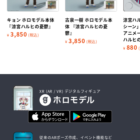
キョン ホロモデル本体
古泉一樹 ホロモデル本
涼宮ハ
『涼宮ハルヒの憂鬱』
体 『涼宮ハルヒの憂
シーン
鬱』
アニメ
3,850
¥
(税込)
ハルヒ
3,850
¥
(税込)
880
¥
XR (AR / VR) デジタルフィギュア
従来のARポーズ作成、イベント機能など