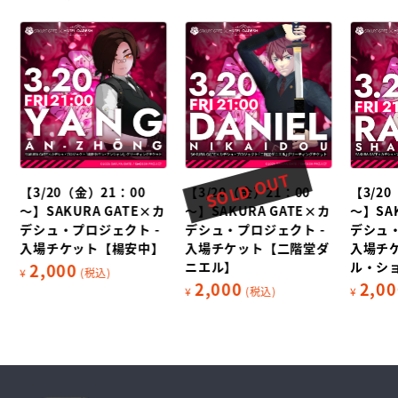
SOLD OUT
【3/20（金）21：00
【3/20（金）21：00
【3/2
カ
～】SAKURA GATE×カ
～】SAKURA GATE×カ
～】SA
デシュ・プロジェクト -
デシュ・プロジェクト -
デシュ・
入場チケット【楊安中】
入場チケット【二階堂ダ
入場チ
ニエル】
ル・シ
2,000
¥
(税込)
2,000
2,00
¥
(税込)
¥