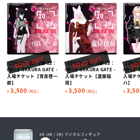
SOLD OUT
SOLD OUT
SO
【10/26（日）2部 22：
【10/26（日）2部 22：
【10/2
00～】SAKURA GATE -
00～】SAKURA GATE -
00～】S
入場チケット【育良啓一
入場チケット【蘆屋稲
入場チ
郎】
荷】
ハ】
3,500
3,500
3,50
¥
(税込)
¥
(税込)
¥
XR (AR / VR) デジタルフィギュア