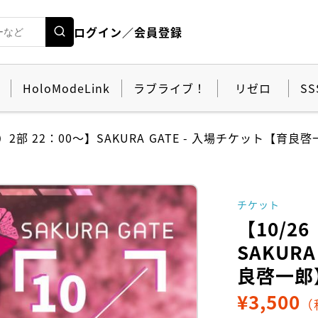
ログイン／会員登録
HoloModeLink
ラブライブ！
リゼロ
SS
日）2部 22：00～】SAKURA GATE - 入場チケット【育良
チケット
【10/2
SAKUR
良啓一郎
¥
3,500
（