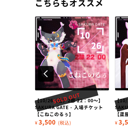
こちらもオススメ
T
SOLD OUT
22：00～】
【10/26（日）2部 22：00～】
【10
 入場チケット
SAKURA GATE - 入場チケット
SAK
【こねこのるぅ】
【蘆
3,500
3,
¥
(税込)
¥