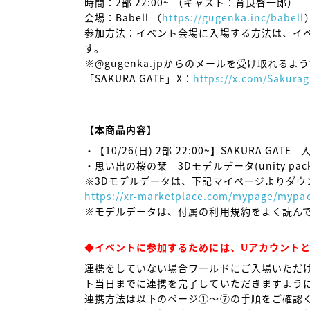
時間：2部 22:00~ （キャスト：育良啓一郎）

会場：Babell （
https://gugenka.inc/babell
）
参加方法：イベント会場に入場する方法は、イ
す。

※@gugenka.jpからのメールを受け取れるよ
「SAKURA GATE」X：
https://x.com/Sakura
【本商品内容】
・【10/26(日) 2部 22:00~】SAKURA GATE 
・思い出の桜の栞　3Dモデルデータ(unity packa
https://xr-marketplace.com/mypage/mypa
※モデルデータは、付属の利用規約をよく読んで
◆イベントに参加するためには、UアカウントとV
連携をしていない場合ワールドにご入場いただ
ト当日までに連携を完了していただきますように