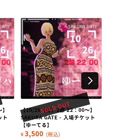
SOLD OUT
SOL
～】
【10/26（日）2部 22：00～】
【10/26（日
ケット
SAKURA GATE - 入場チケット
SAKURA G
【ゆーてる】
【ちゅろす
3,500
3,500
¥
(税込)
¥
(