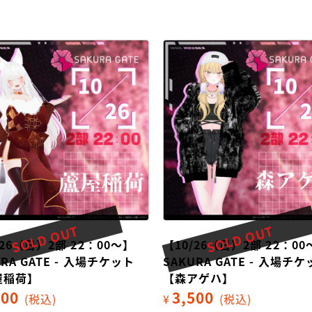
SOLD OUT
SOLD OUT
/26（日）2部 22：00～】
【10/26（日）2部 22：00
URA GATE - 入場チケット
SAKURA GATE - 入場チ
屋稲荷】
【森アゲハ】
500
3,500
(税込)
¥
(税込)