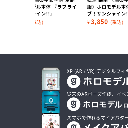
 『ラブライ
服）ホロモデル本体 『ラブライ
服）
』
ブ！サンシャイン!!』
ブ！サ
3,850
3,
¥
(税込)
¥
XR (AR / VR) デジタルフ
従来のARポーズ作成、イベ
スマホで作れるマイアバタ