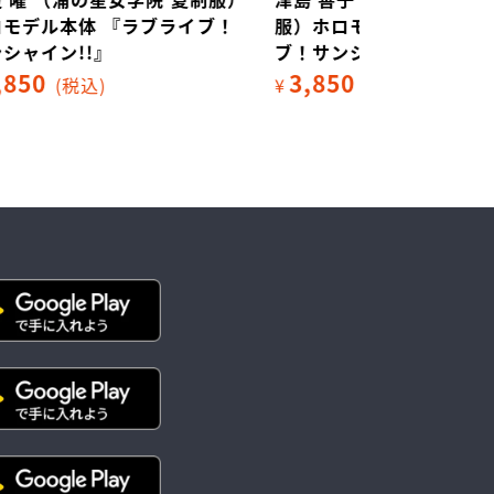
ブ！
服）ホロモデル本体 『ラブライ
服）ホロモデ
ブ！サンシャイン!!』
ブ！サンシャ
3,850
3,850
¥
(税込)
¥
(