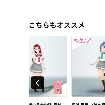
こちらもオススメ
女学院 夏制
松浦 果南 （浦の星女学院 夏制
黒澤 