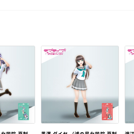
ダイヤ （浦の星女学院 夏制
渡辺 曜 （浦の星女学院 夏