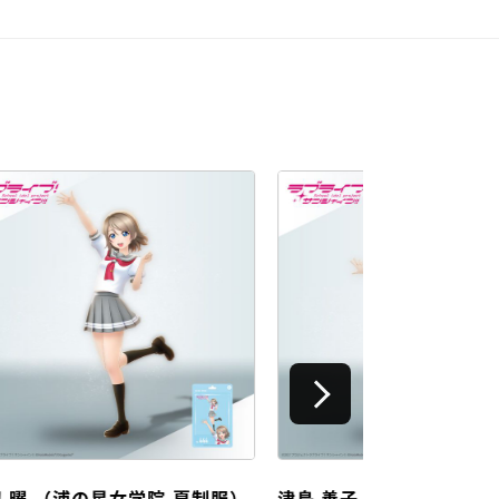
制服）
津島 善子 （浦の星女学院 夏制
国木田 花丸