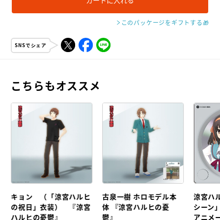
カートに入れる
このパッケージをギフトする
🎁
SNSでシェア
こちらもオススメ
キョン （「涼宮ハルヒ
古泉一樹 ホロモデル本
涼宮ハ
の祝日」衣装） 『涼宮
体 『涼宮ハルヒの憂
シーン
ハルヒの憂鬱』
鬱』
アニメ