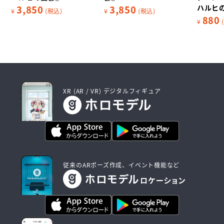
ハルヒ
3,850
3,850
¥
(税込)
¥
(税込)
880
¥
XR (AR / VR) デジタルフィギュア
従来のARポーズ作成、イベント機能など