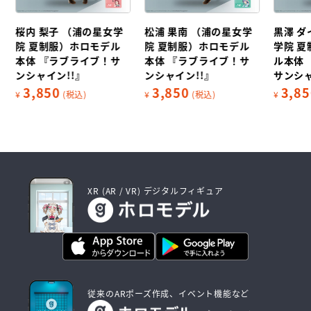
桜内 梨子 （浦の星女学
松浦 果南 （浦の星女学
黒澤 ダ
院 夏制服）ホロモデル
院 夏制服）ホロモデル
学院 
本体 『ラブライブ！サ
本体 『ラブライブ！サ
ル本体
ンシャイン!!』
ンシャイン!!』
サンシャ
3,850
3,850
3,85
¥
(税込)
¥
(税込)
¥
XR (AR / VR) デジタルフィギュア
従来のARポーズ作成、イベント機能など