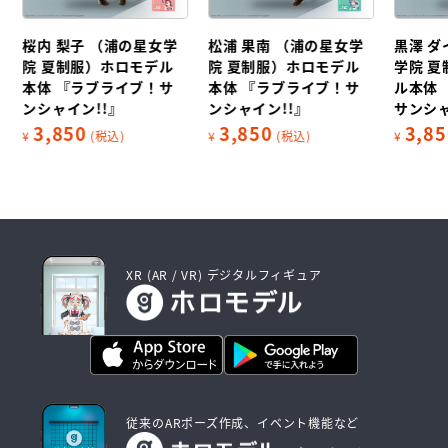
松浦 果南 （浦の星女学
黒澤 ダイヤ （浦の星女
渡辺 曜
院 夏制服）ホロモデル
学院 夏制服）ホロモデ
夏制服
本体 『ラブライブ！サ
ル本体 『ラブライブ！
『ラブ
ンシャイン!!』
サンシャイン!!』
イン!!
3,850
3,850
3,85
¥
(税込)
¥
(税込)
¥
XR (AR / VR) デジタルフィギュア
従来のARポーズ作成、イベント機能など