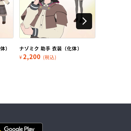
）
ミクランド 郵便局員 衣装（化
千本桜 衣装
体）
2,200
¥
(
2,200
¥
(税込)