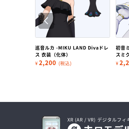
ND Divaドレ
初音ミク -MIKU LAND プリンセ
ナゾ
スミクドレス 衣装（化体）
2,
¥
2,200
¥
(税込)
XR (AR / VR) デジタルフ