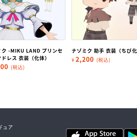
ミク 助手 衣装（ちび化体）
ナゾミク 助手 衣装（化体
200
2,200
(税込)
¥
(税込)
ィギュア