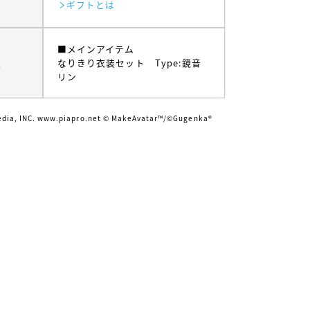
ギフトとは
■メインアイテム
ム
なりきり衣装セット Type:鏡音
リン
edia, INC. www.piapro.net © MakeAvatar™/©Gugenka®