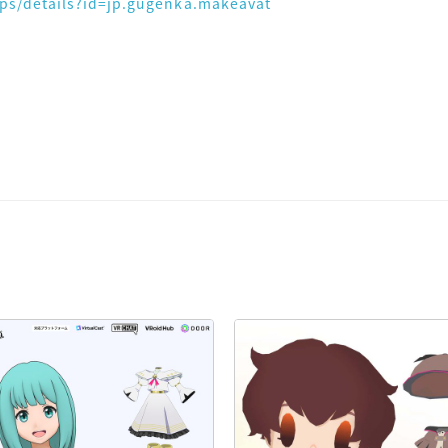
pps/details?id=jp.gugenka.makeavat