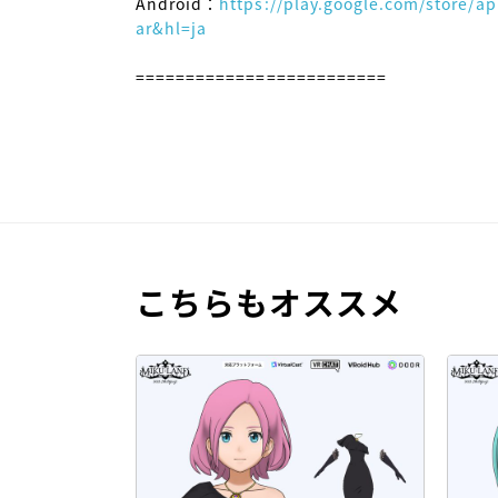
Android：
https://play.google.com/store/a
ar&hl=ja
=========================
こちらもオススメ