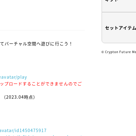
セットアイテ
かえてバーチャル空間へ遊びに行こう！

© Crypton Future M
avatar/play
へアップロードすることができませんのでご
023.04時点）

avatar/id1450475917